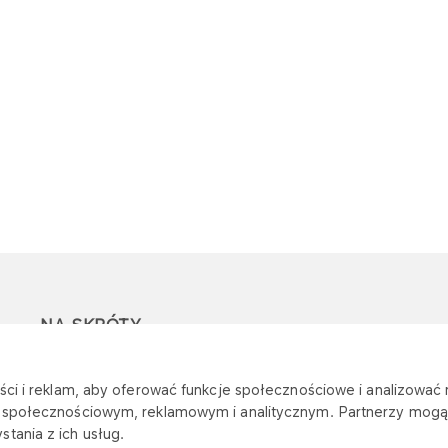
NA SKRÓTY
Ostrzeżenie przed
Przetargi
Z
ci i reklam, aby oferować funkcje społecznościowe i analizować r
oszustwami
r
m społecznościowym, reklamowym i analitycznym. Partnerzy mogą 
Dotacje
tania z ich usług.
Mapa stacji