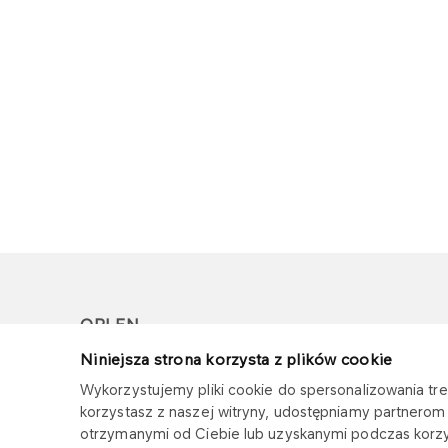
ORLEN
Niniejsza strona korzysta z plików cookie
Copyright © 1996-2026
Wykorzystujemy pliki cookie do spersonalizowania treś
Wszystkie prawa zastrzeżone
korzystasz z naszej witryny, udostępniamy partnero
otrzymanymi od Ciebie lub uzyskanymi podczas korzys