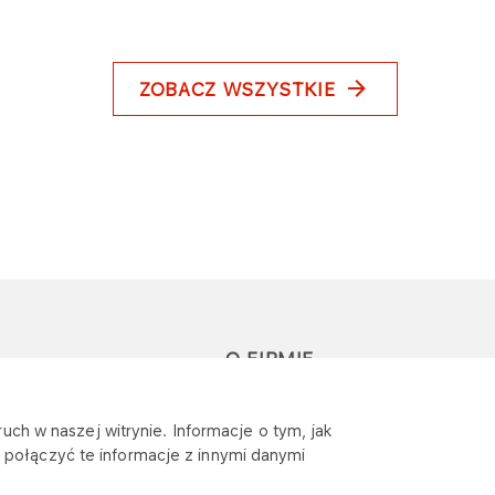
ZOBACZ WSZYSTKIE
O FIRMIE
głoś zapytanie lub
Sponsoring
uch w naszej witrynie. Informacje o tym, jak
eklamację
połączyć te informacje z innymi danymi
Wymagania
bezpieczeństwa