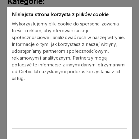
Kategorie:
Niniejsza strona korzysta z plików cookie
Wykorzystujemy pliki cookie do spersonalizowania
ENERGETYKA
treści i reklam, aby oferować funkcje
społecznościowe i analizować ruch w naszej witrynie.
KOMUNIKATY PRASOWE
03.11.2010
Informacje o tym, jak korzystasz z naszej witryny,
Inwestycja PKN ORLEN we Włocławku
udostępniamy partnerom społecznościowym,
nabiera tempa
reklamowym i analitycznym. Partnerzy mogą
połączyć te informacje z innymi danymi otrzymanymi
od Ciebie lub uzyskanymi podczas korzystania z ich
Więcej
usług.
KOMUNIKATY PRASOWE
06.08.2010
Budowa Elektrowni dla PKN ORLEN
Więcej