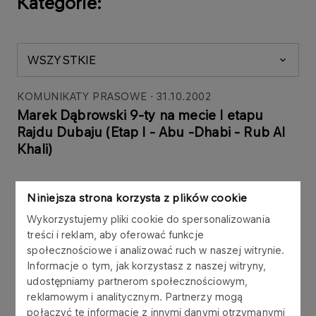
Kategorie:
WSZYSTKIE
KOMUNIKATY PRASOWE
31.10.2002
Marek Dąbrowski 9-ty na mecie I etapu
Rajdu Dubaju (Etap I - Abu -Dhabi - Rub Al
Khali)
Więcej
Niniejsza strona korzysta z plików cookie
Wykorzystujemy pliki cookie do spersonalizowania
treści i reklam, aby oferować funkcje
KOMUNIKATY PRASOWE
31.10.2002
społecznościowe i analizować ruch w naszej witrynie.
Marek Dąbrowski 9-ty, a załoga
Informacje o tym, jak korzystasz z naszej witryny,
samochodowa ORLEN TEAM 7-ma po
udostępniamy partnerom społecznościowym,
dwóch etapach Rajdu Dubaj (Etap II - Rub Al
reklamowym i analitycznym. Partnerzy mogą
Khali)
połączyć te informacje z innymi danymi otrzymanymi