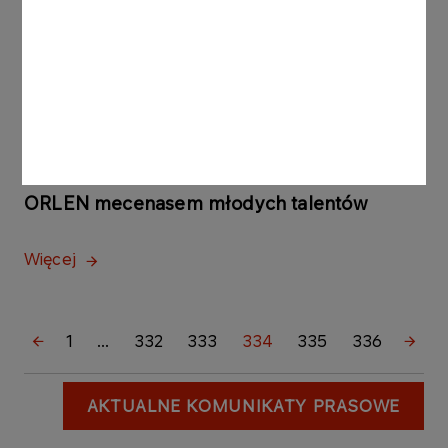
KOMUNIKATY PRASOWE
02.08.2002
Łódź ratunkowa dla WOPR-U w Mikołajkach
Więcej
KOMUNIKATY PRASOWE
02.08.2002
ORLEN mecenasem młodych talentów
Więcej
1
...
332
333
334
335
336
AKTUALNE KOMUNIKATY PRASOWE