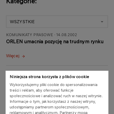
Kategorie:
WSZYSTKIE
KOMUNIKATY PRASOWE
14.08.2002
ORLEN umacnia pozycję na trudnym rynku
Więcej
KOMUNIKATY PRASOWE
20.08.2002
Niniejsza strona korzysta z plików cookie
ORLEN dostosowuje działania do trudnego
Wykorzystujemy pliki cookie do spersonalizowania
rynku
treści i reklam, aby oferować funkcje
społecznościowe i analizować ruch w naszej witrynie.
Więcej
Informacje o tym, jak korzystasz z naszej witryny,
udostępniamy partnerom społecznościowym,
reklamowym i analitycznym. Partnerzy mogą