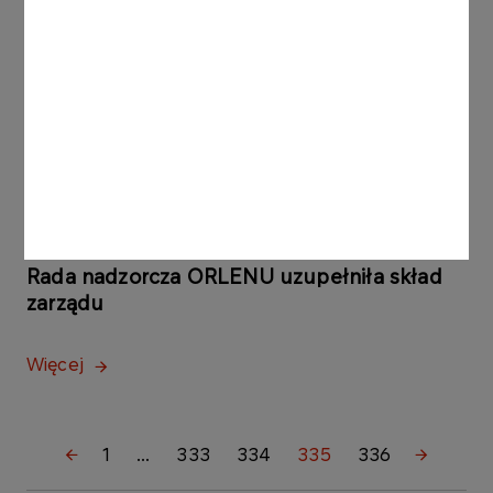
KOMUNIKATY PRASOWE
12.07.2002
Weekendowe promocje benzyny Super Plus
98 i podwójne punkty VITAY
Więcej
KOMUNIKATY PRASOWE
11.07.2002
Rada nadzorcza ORLENU uzupełniła skład
zarządu
Więcej
1
...
333
334
335
336