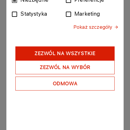
TROPHY
zgody
Statystyka
Marketing
Więcej
Pokaż szczegóły
KOMUNIKATY PRASOWE
27.08.2002
"ZŁOTY SPAW" rurociągu paliwowego z
ORLEN-u do Ostrowa Wielkopolskiego
ZEZWÓL NA WSZYSTKIE
ZEZWÓL NA WYBÓR
Więcej
ODMOWA
KOMUNIKATY PRASOWE
30.08.2002
Nadzwyczajne Walne Zgromadzenie ORLEN-
u zatwierdziło sprawozdanie finansowe
grupy koncernu
Więcej