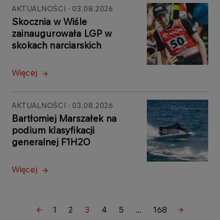
AKTUALNOŚCI
03.08.2026
Skocznia w Wiśle
zainaugurowała LGP w
skokach narciarskich
Więcej
AKTUALNOŚCI
03.08.2026
Bartłomiej Marszałek na
podium klasyfikacji
generalnej F1H2O
Więcej
1
2
3
4
5
...
168