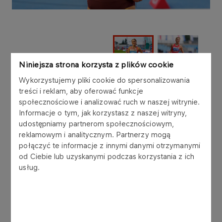
Niniejsza strona korzysta z plików cookie
Wykorzystujemy pliki cookie do spersonalizowania
treści i reklam, aby oferować funkcje
W tegorocznej, 79. edycji mistrzostw Polski U20
społecznościowe i analizować ruch w naszej witrynie.
wystartowało blisko 800 młodych zawodniczek i
Informacje o tym, jak korzystasz z naszej witryny,
zawodników urodzonych w latach 2006-2007.
udostępniamy partnerom społecznościowym,
Rywalizacja w 20 konkurencjach żeńskich i
reklamowym i analitycznym. Partnerzy mogą
męskich toczyła się nie tylko o medale - stawką
połączyć te informacje z innymi danymi otrzymanymi
były także kwalifikacje do nadchodzących
od Ciebie lub uzyskanymi podczas korzystania z ich
mistrzostw Europy U20, które odbędą się w fińskim
usług.
Tampere (7-10 sierpnia).
Na stadionie we Włocławku nie zawiedli ci, wobec
których pokładano największe nadzieje.