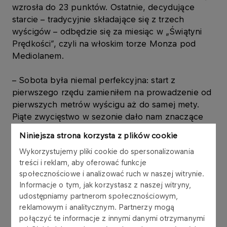
wzrosła do 23 punktów. Ostatnie, decydujące
starcie – tradycyjnie składające się z trzech
wyścigów – odbędzie się za miesiąc w „Świątyni
Prędkości”, czyli na włoskim torze Monza pod
Mediolanem.
– Sobota była niemal perfekcyjna: start z
pierwszego rzędu zamieniłem na prowadzenie od
pierwszych metrów wyścigu aż do samej mety.
Piąte zwycięstwo w sezonie dało nam znaczące
powiększenie prowadzenia w klasyfikacji
Niniejsza strona korzysta z plików cookie
generalnej. Niedziela toczyła się przy mocno
Wykorzystujemy pliki cookie do spersonalizowania
zmiennej pogodzie. W suchym drugim wyścigu
treści i reklam, aby oferować funkcje
zdobyłem solidne punkty, ale trzeci był
społecznościowe i analizować ruch w naszej witrynie.
prawdziwym szaleństwem. Pięć minut przed
Informacje o tym, jak korzystasz z naszej witryny,
startem zaczęło mocno padać i podjęliśmy
udostępniamy partnerom społecznościowym,
decyzję o starcie na deszczówkach. Część
reklamowym i analitycznym. Partnerzy mogą
zawodników już na początku zjechała po slicki,
połączyć te informacje z innymi danymi otrzymanymi
jednak my z zespołem zostaliśmy przy swoim