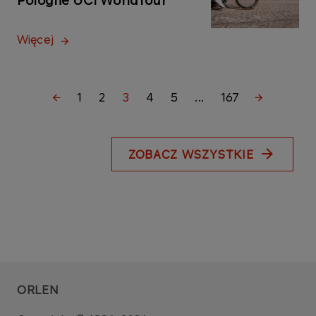
Pologne UCI WorldTour
Więcej
1
2
3
4
5
...
167
ZOBACZ WSZYSTKIE
ORLEN