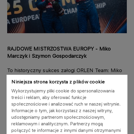
RAJDOWE MISTRZOSTWA EUROPY - Miko
Marczyk i Szymon Gospodarczyk
To historyczny sukces załogi ORLEN Team: Miko
Marczyk i Szymon Gospodarczyk triumfowali w
Niniejsza strona korzysta z plików cookie
najstarszym rajdowym cyklu na świecie. Dzięki nim
Wykorzystujemy pliki cookie do spersonalizowania
na liście zwycięzców Rajdowych Mistrzostw
treści i reklam, aby oferować funkcje
Europy pojawia się kolejna biało-czerwona flaga, a
społecznościowe i analizować ruch w naszej witrynie.
grono czempionów znad Wisły składa się już z
Informacje o tym, jak korzystasz z naszej witryny,
czterech zawodników – Marczyk dołącza do
udostępniamy partnerom społecznościowym,
prawdziwych rajdowych legend, jakimi są
reklamowym i analitycznym. Partnerzy mogą
Sobiesław Zasada, Krzysztof Hołowczyc i Kajetan
połączyć te informacje z innymi danymi otrzymanymi