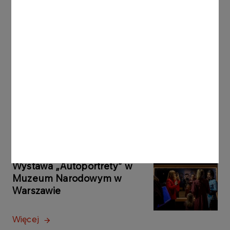
W Eurocup-3 do rozegrania pozostaje już tylko
jedna runda. W połowie listopada Sztuka na
świetnie znanym Circuit de Barcelona-Catalunya
powalczy o finisz w pierwszej trójce mistrzostw.
Inne aktualności
AKTUALNOŚCI
26.03.2025
Wystawa „Autoportrety” w
Muzeum Narodowym w
Warszawie
Więcej