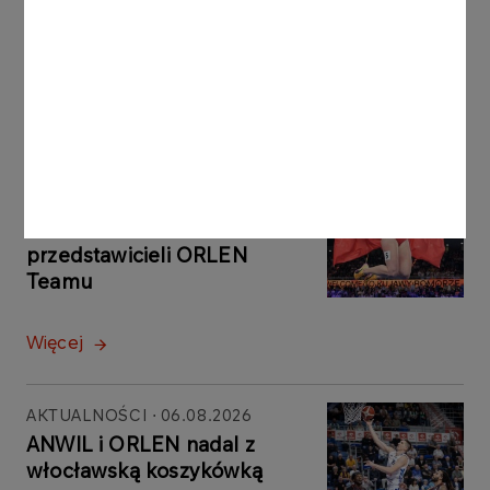
Teatr Krystyny
Zachwatowicz-Wajdy
Więcej
AKTUALNOŚCI
07.08.2026
Przed nami lekkoatletyczne
ME. Duże medalowe szanse
przedstawicieli ORLEN
Teamu
Więcej
AKTUALNOŚCI
06.08.2026
ANWIL i ORLEN nadal z
włocławską koszykówką