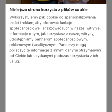
Niniejsza strona korzysta z plików cookie
Wykorzystujemy pliki cookie do spersonalizowania
treści i reklam, aby oferować funkcje
społecznościowe i analizować ruch w naszej witrynie.
Podczas Kongresu ambasadorzy ORLEN Team
Informacje o tym, jak korzystasz z naszej witryny,
byli gośćmi specjalnymi. Odznaczenia ,,Zasłużeni
udostępniamy partnerom społecznościowym,
dla polskiego sportu” otrzymali ponadto Maja
reklamowym i analitycznym. Partnerzy mogą
Włoszczowska, była znakomita kolarka, a obecnie
połączyć te informacje z innymi danymi otrzymanymi
członkini Komisji Sportowej Międzynarodowego
od Ciebie lub uzyskanymi podczas korzystania z ich
Komitetu Olimpijskiego oraz Robert Korzeniowski,
usług.
4-krotny złoty medalistka olimpijski, obecnie
doradca ministra sportu i turystyki ds. "Strategii
Rozwoju Sportu — IO Warszawa 2040".
Aleksandra Mirosław pod koniec września
ponownie potwierdziła, że nie ma sobie równych
we wspinaczce sportowej na czas. Na
mistrzostwach świata w Seulu sięgnęła po trzeci w