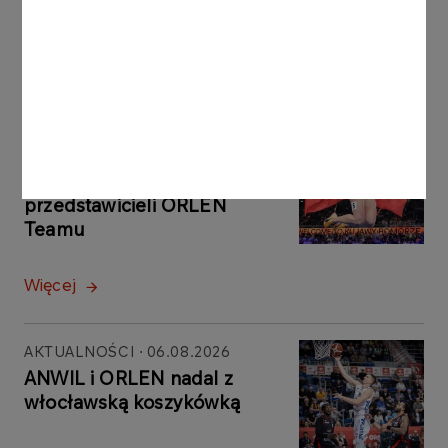
Zachwatowicz-Wajdy
Więcej
AKTUALNOŚCI
07.08.2026
Przed nami lekkoatletyczne
ME. Duże medalowe szanse
przedstawicieli ORLEN
Teamu
Więcej
AKTUALNOŚCI
06.08.2026
ANWIL i ORLEN nadal z
włocławską koszykówką