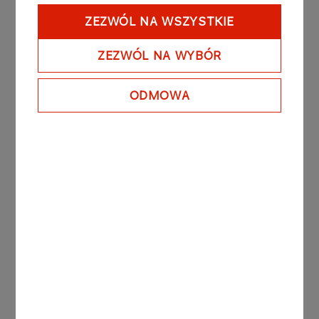
Taki jest sport – działamy dalej -
powiedział po
ZEZWÓL NA WSZYSTKIE
zawodach Bartosz Zmarzlik
, który w klasyfikacji
generalnej po dwóch rundach zajmuje 2. miejsce
ZEZWÓL NA WYBÓR
z 33 punktami. Niespodziewanym liderem jest
Kurtz, który w tym sezonie debiutuje jako stały
ODMOWA
uczestnik cyklu. Kolejna runda Grand Prix (trzecia
z dziesięciu) odbędzie się w sobotę 31 maja w
Pradze.
Inne aktualności
AKTUALNOŚCI
07.08.2026
Trzeba być stale obecnym.
Teatr Krystyny