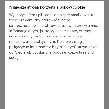
Niniejsza strona korzysta z plików cookie
Wykorzystujemy pliki cookie do spersonalizowania
treści i reklam, aby oferować funkcje
społecznościowe i analizować ruch w naszej witrynie.
Informacje o tym, jak korzystasz z naszej witryny,
Dla Bartosza Zmarzlika weekend na PGE
udostępniamy partnerom społecznościowym,
Narodowym nie należał do najbardziej udanych.
reklamowym i analitycznym. Partnerzy mogą
Zawodnik ORLEN Teamu w kontrowersyjnych
połączyć te informacje z innymi danymi otrzymanymi
okolicznościach odpadł już w pierwszej rundzie
od Ciebie lub uzyskanymi podczas korzystania z ich
usług.
sprintu i tym razem nie zgarnął dodatkowych
punktów. W zawodach głównych od początku
miał swoje problemy.
Po dwóch wyścigach pięciokrotny Indywidualny
Mistrz Świata na żużlu miał na swoim koncie
zaledwie jeden punkt. W końcówce rundy
zasadniczej było już lepiej. Polak pokazał się z
dobrej strony w 16. biegu, w którym przez cztery