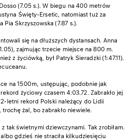
 Dosso (7.05 s.). W biegu na 400 metrów
ustyna Święty-Ersetic, natomiast tuż za
 Pia Skrzyszowska (7.87 s.).
ntowali się na dłuższych dystansach. Anna
1.05), zajmując trzecie miejsce na 800 m.
ież z życiówką, był Patryk Sieradzki (1:47.11).
Tecuceanu.
sce na 1500m, ustępując, podobnie jak
 rekord życiowy czasem 4:03.72. Zabrakło jej
-letni rekord Polski należący do Lidii
, trochę żal, bo zabrakło niewiele.
 z tak świetnymi dziewczynami. Tak zrobiłam.
lbo gdzieś nie straciła kilkudziesięciu