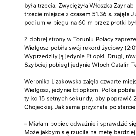
była trzecia. Zwyciężyła Włoszka Zaynab
trzecie miejsce z czasem 51.36 s. zajęła J
podium w biegu na 60 m przez płotki była
Z dobrej strony w Toruniu Polacy zapreze
Wielgosz pobiła swój rekord życiowy (2:0
Wyprzedziły ją jedynie Etiopki. Drugi, równ
Szybciej pobiegł jedynie Włoch Catalin 
Weronika Lizakowska zajęła czwarte miej
Wielgosz, jedynie Etiopkom. Polka pobiła
tylko 15 setnych sekundy, aby poprawić 22
Chojeckiej. Jak sama przyznała po starcie
– Miałam pobiec odważnie i sprawdzić się
Może jakbym się rzuciła na metę bardziej a