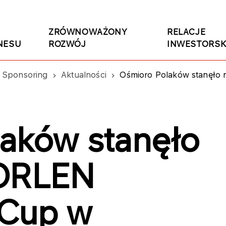
ZRÓWNOWAŻONY
RELACJE
NESU
ROZWÓJ
INWESTORSK
Sponsoring
Aktualności
Ośmioro Polaków stanęło
aków stanęło
 ORLEN
 Cup w