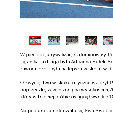
W pięcioboju rywalizację zdominowały Po
Ligarska, a druga była Adrianna Sułek-Sc
zawodniczek była najlepsza w skoku w d
O zwycięstwo w skoku o tyczce walczył Pi
poprzeczkę zawieszoną na wysokości 5,70
który w trzeciej próbie osiągnął wynik o 
Na podium zameldowała się Ewa Swoboda