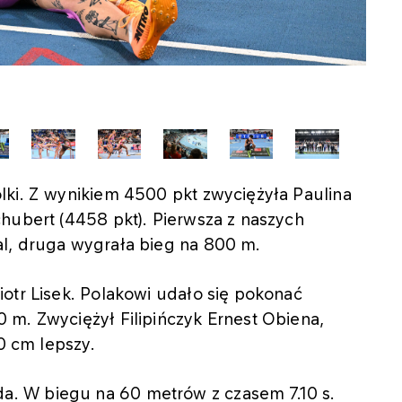
lki. Z wynikiem 4500 pkt zwyciężyła Paulina
hubert (4458 pkt). Pierwsza z naszych
al, druga wygrała bieg na 800 m.
otr Lisek. Polakowi udało się pokonać
 m. Zwyciężył Filipińczyk Ernest Obiena,
10 cm lepszy.
. W biegu na 60 metrów z czasem 7.10 s.