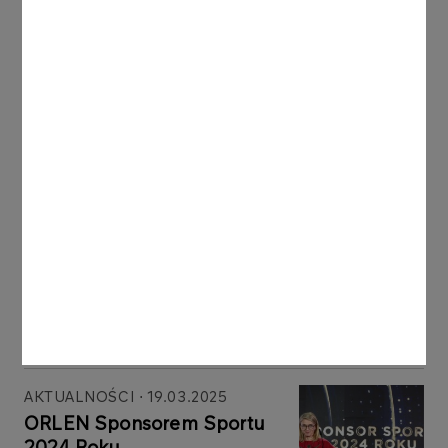
AKTUALNOŚCI
21.03.2025
Brązowy medal mistrzostw
świata Aleksandry Król-
Walas
Więcej
AKTUALNOŚCI
20.03.2025
Rozpoczyna się Fryderyk
Festiwal 2025
Więcej
AKTUALNOŚCI
19.03.2025
ORLEN Sponsorem Sportu
2024 Roku