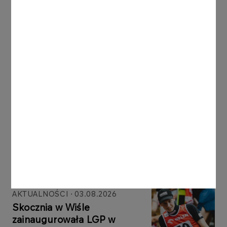
ORLEN znów łączy sport i
kulturę. Tak wygląda drugie
„Nasze narodowe dobro”
Więcej
AKTUALNOŚCI
04.08.2026
Trzy dni klasyki w Otwocku
Wielkim. Tak wyglądał
tegoroczny „Break in classic”
Więcej
AKTUALNOŚCI
03.08.2026
Skocznia w Wiśle
zainaugurowała LGP w