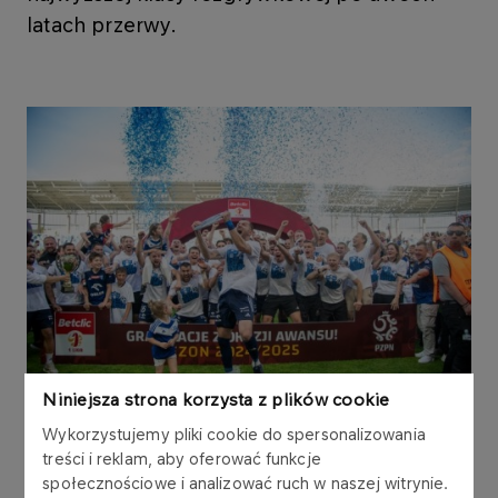
latach przerwy.
Niniejsza strona korzysta z plików cookie
Wykorzystujemy pliki cookie do spersonalizowania
treści i reklam, aby oferować funkcje
Zgodnie z regulaminem Betclic 1 Ligi, dwie
społecznościowe i analizować ruch w naszej witrynie.
pierwsze drużyny (Arka Gdynia i Bruk-Bet