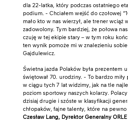
dla 22-latka, który podczas ostatniego e
podium. - Chciałem wejść do czołowej “1
mało kto w nas wierzył, ale trener wciąż 
zadowolony. Tym bardziej, że połowa nasz
czuję w tej ekipie stary – w tym roku koń
ten wynik pomoże mi w znalezieniu sobie
Gajdulewicz.
Świetna jazda Polaków była prezentem u
świętował 70. urodziny. - To bardzo miły
w ciągu tych 7 lat widzimy, jak na tle naj
poziom sportowy naszych kolarzy. Polacy p
dzisiaj drugie i szóste w klasyfikacji gen
chłopaków, fajne talenty, które na pewn
Czesław Lang, Dyrektor Generalny ORL