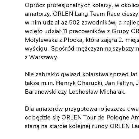
Oprócz profesjonalnych kolarzy, w okolic
amatorzy. ORLEN Lang Team Race cieszył
w nim udział aż 502 zawodników, a najle
wzięło udział 11 pracowników z Grupy ORL
Motylewska z Płocka, która zajęła 2. miej
wyścigu. Spośród mężczyzn najszybszym
z Warszawy.
Nie zabrakło gwiazd kolarstwa sprzed la
także m.in. Henryk Charucki, Jan Faltyn, 
Baranowski czy Lechosław Michalak.
Dla amatorów przygotowano jeszcze dwa w
odbędzie się ORLEN Tour de Pologne Ama
staną na starcie kolejnej rundy ORLEN L