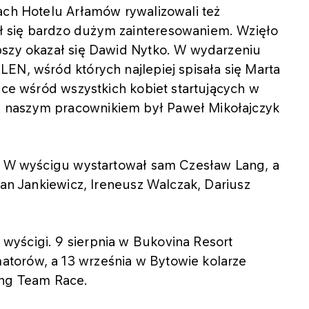
ach Hotelu Arłamów rywalizowali też
 się bardzo dużym zainteresowaniem. Wzięło
pszy okazał się Dawid Nytko. W wydarzeniu
EN, wśród których najlepiej spisała się Marta
sce wśród wszystkich kobiet startujących w
 naszym pracownikiem był Paweł Mikołajczyk
t. W wyścigu wystartował sam Czesław Lang, a
Jan Jankiewicz, Ireneusz Walczak, Dariusz
yścigi. 9 sierpnia w Bukovina Resort
torów, a 13 września w Bytowie kolarze
ang Team Race.