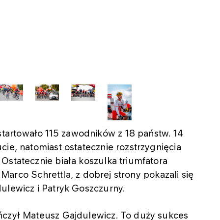
artowało 115 zawodników z 18 państw. 14
cie, natomiast ostatecznie rozstrzygnięcia
Ostatecznie biała koszulka triumfatora
a Marco Schrettla, z dobrej strony pokazali się
ulewicz i Patryk Goszczurny.
ńczył Mateusz Gajdulewicz. To duży sukces