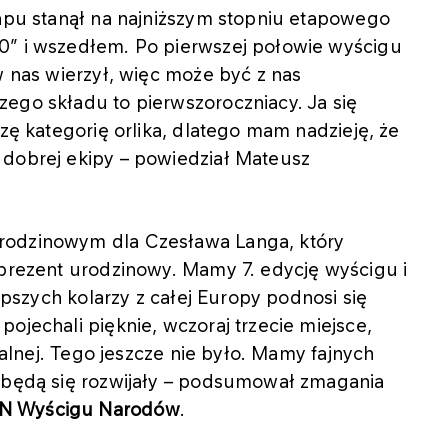
tapu stanął na najniższym stopniu etapowego
0” i wszedłem. Po pierwszej połowie wyścigu
w nas wierzył, więc może być z nas
ego składu to pierwszoroczniacy. Ja się
czę kategorię orlika, dlatego mam nadzieję, że
 dobrej ekipy – powiedział Mateusz
rodzinowym dla Czesława Langa, który
 prezent urodzinowy. Mamy 7. edycję wyścigu i
lepszych kolarzy z całej Europy podnosi się
ojechali pięknie, wczoraj trzecie miejsce,
eralnej. Tego jeszcze nie było. Mamy fajnych
o będą się rozwijały – podsumował zmagania
EN Wyścigu Narodów
.