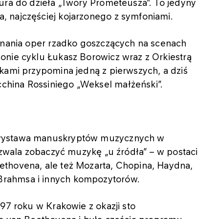
ura do dzieła „Twory Prometeusza”. To jedyny
 najczęściej kojarzonego z symfoniami.
konania oper rzadko goszczących na scenach
onie cyklu Łukasz Borowicz wraz z Orkiestrą
kami przypomina jedną z pierwszych, a dziś
hina Rossiniego „Weksel małżeński”.
 wystawa manuskryptów muzycznych w
pozwala zobaczyć muzykę „u źródła” – w postaci
thovena, ale też Mozarta, Chopina, Haydna,
rahmsa i innych kompozytorów.
97 roku w Krakowie z okazji sto