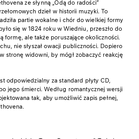
thovena ze słynną „Odą do radości”
przełomowych dzieł w historii muzyki. To
adziła partie wokalne i chór do wielkiej formy
było się w 1824 roku w Wiedniu, przeszło do
ką formę, ale także poruszające okoliczności.
chu, nie słyszał owacji publiczności. Dopiero
 w stronę widowni, by mógł zobaczyć reakcję
est odpowiedzialny za standard płyty CD,
po jego śmierci. Według romantycznej wersji
jektowana tak, aby umożliwić zapis pełnej,
eethovena.