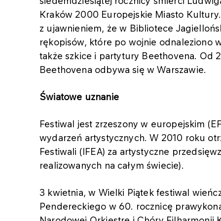
siedemdziesiątej rocznicy śmierci Ludwi
Kraków 2000 Europejskie Miasto Kultury.
z ujawnieniem, że w Bibliotece Jagielloń
rękopisów, które po wojnie odnaleziono w
także szkice i partytury Beethovena. Od
Beethovena odbywa się w Warszawie.
Światowe uznanie
Festiwal jest zrzeszony w europejskim (E
wydarzeń artystycznych. W 2010 roku ot
Festiwali (IFEA) za artystyczne przedsięw
realizowanych na całym świecie).
3 kwietnia, w Wielki Piątek festiwal wień
Pendereckiego w 60. rocznicę prawykona
Narodowej Orkiestrę i Chóry Filharmonii