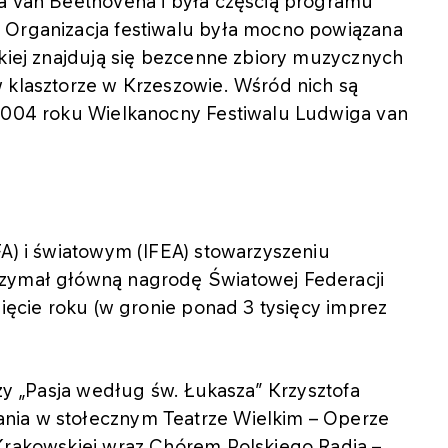
ga van Beethovena i była częścią programu
 Organizacja festiwalu była mocno powiązana
skiej znajdują się bezcenne zbiory muzycznych
 klasztorze w Krzeszowie. Wśród nich są
 2004 roku Wielkanocny Festiwalu Ludwiga van
FA) i światowym (IFEA) stowarzyszeniu
rzymał główną nagrodę Światowej Federacji
zięcie roku (w gronie ponad 3 tysięcy imprez
czy „Pasja według św. Łukasza” Krzysztofa
nia w stołecznym Teatrze Wielkim – Operze
 Krakowskiej wraz Chórem Polskiego Radia –