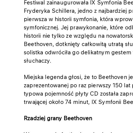
Festiwal zainaugurowała IX Symfonia Bee
Fryderyka Schillera, jedno z najbardziej 
pierwsza w historii symfonia, która wprow
symfonicznej. Jej prawykonanie, które od
historii nie tylko ze względu na nowators
Beethoven, dotknięty całkowitą utratą słu
solistka odwróciła go delikatnym gestem
słuchaczy.
Miejska legenda głosi, że to Beethoven j
zaprezentowanej po raz pierwszy 150 lat 
typowa pojemność płyty CD została zapro
trwającej około 74 minut, IX Symfonii B
Rzadziej grany Beethoven