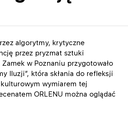
zez algorytmy, krytyczne
ncję przez pryzmat sztuki
y Zamek w Poznaniu przygotowało
Iluzji”, która skłania do refleksji
i kulturowym wymiarem tej
 mecenatem ORLENU można oglądać