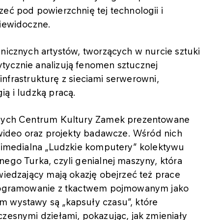
eć pod powierzchnię tej technologii i
niewidoczne.
anicznych artystów, tworzących w nurcie sztuki
tycznie analizują fenomen sztucznej
ą infrastrukturę z sieciami serwerowni,
ią i ludzką pracą.
cznych Centrum Kultury Zamek prezentowane
e wideo oraz projekty badawcze. Wśród nich
ltimedialna „Ludzkie komputery” kolektywu
nego Turka, czyli genialnej maszyny, która
wiedzający mają okazję obejrzeć też prace
 programowanie z tkactwem pojmowanym jako
m wystawy są „kapsuły czasu”, które
czesnymi dziełami, pokazując, jak zmieniały