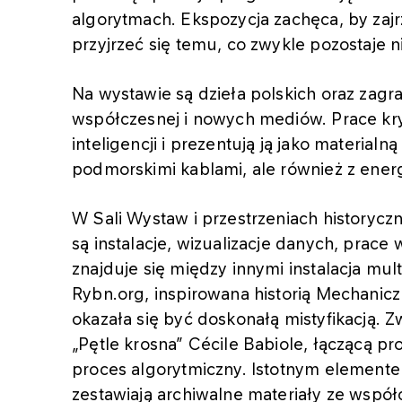
algorytmach. Ekspozycja zachęca, by zajrz
przyjrzeć się temu, co zwykle pozostaje 
Na wystawie są dzieła polskich oraz zagr
współczesnej i nowych mediów. Prace kry
inteligencji i prezentują ją jako materialn
podmorskimi kablami, ale również z energ
W Sali Wystaw i przestrzeniach history
są instalacje, wizualizacje danych, prac
znajduje się między innymi instalacja mu
Rybn.org, inspirowana historią Mechanicz
okazała się być doskonałą mistyfikacją. Z
„Pętle krosna” Cécile Babiole, łączącą
proces algorytmiczny. Istotnym elemente
zestawiają archiwalne materiały ze współ