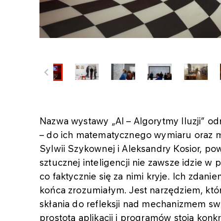
Nazwa wystawy „AI – Algorytmy Iluzji” o
– do ich matematycznego wymiaru oraz m
Sylwii Szykownej i Aleksandry Kosior, po
sztucznej inteligencji nie zawsze idzie w 
co faktycznie się za nimi kryje. Ich zdan
końca zrozumiałym. Jest narzędziem, któr
skłania do refleksji nad mechanizmem sw
prostotą aplikacji i programów stoją kon