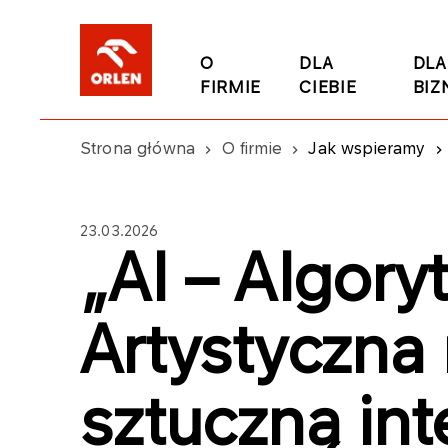
O
DLA
DLA
FIRMIE
CIEBIE
BIZ
Strona główna
O firmie
Jak wspieramy
23.03.2026
„AI – Algoryt
Artystyczna 
sztuczną int