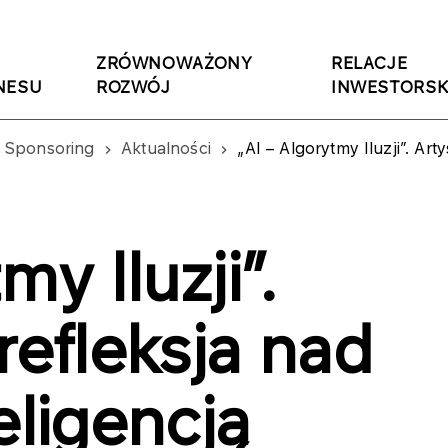
ZRÓWNOWAŻONY
RELACJE
NESU
ROZWÓJ
INWESTORSK
Sponsoring
Aktualności
„AI – Algorytmy Iluzji”. Ar
my Iluzji”.
refleksja nad
eligencją