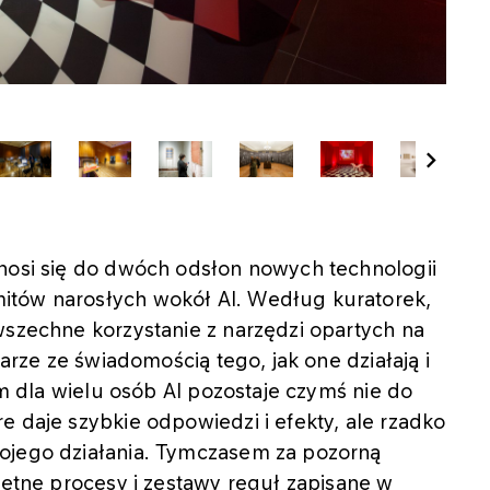
dnosi się do dwóch odsłon nowych technologii
itów narosłych wokół AI. Według kuratorek,
wszechne korzystanie z narzędzi opartych na
parze ze świadomością tego, jak one działają i
iem dla wielu osób AI pozostaje czymś nie do
e daje szybkie odpowiedzi i efekty, ale rzadko
ojego działania. Tymczasem za pozorną
kretne procesy i zestawy reguł zapisane w