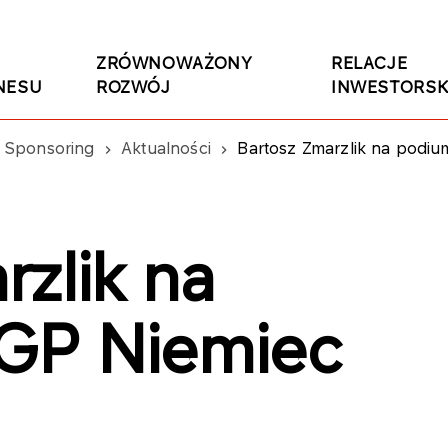
ZRÓWNOWAŻONY
RELACJE
NESU
ROZWÓJ
INWESTORSK
Sponsoring
Aktualności
Bartosz Zmarzlik na podi
rzlik na
GP Niemiec