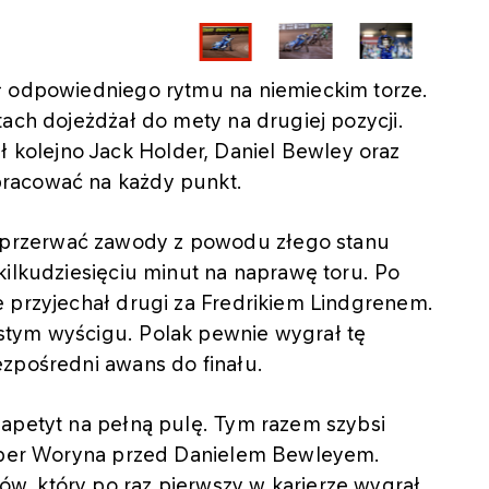
ł odpowiedniego rytmu na niemieckim torze.
tach dojeżdżał do mety na drugiej pozycji.
olejno Jack Holder, Daniel Bewley oraz
racować na każdy punkt.
przerwać zawody z powodu złego stanu
kilkudziesięciu minut na naprawę toru. Po
e przyjechał drugi za Fredrikiem Lindgrenem.
stym wyścigu. Polak pewnie wygrał tę
ezpośredni awans do finału.
 apetyt na pełną pulę. Tym razem szybsi
acper Woryna przed Danielem Bewleyem.
, który po raz pierwszy w karierze wygrał