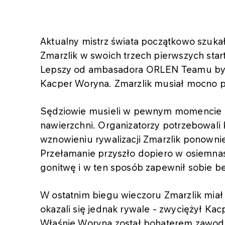
Aktualny mistrz świata początkowo szuka
Zmarzlik w swoich trzech pierwszych star
Lepszy od ambasadora ORLEN Teamu był k
Kacper Woryna. Zmarzlik musiał mocno p
Sędziowie musieli w pewnym momencie 
nawierzchni. Organizatorzy potrzebowali 
wznowieniu rywalizacji Zmarzlik ponowni
Przełamanie przyszło dopiero w osiemna
gonitwę i w ten sposób zapewnił sobie b
W ostatnim biegu wieczoru Zmarzlik miał
okazali się jednak rywale - zwyciężył K
Właśnie Woryna został bohaterem zawodów