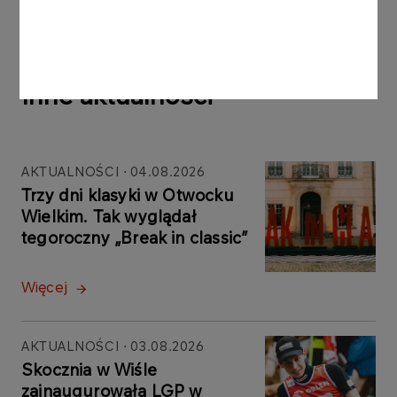
Inne aktualności
AKTUALNOŚCI
04.08.2026
Trzy dni klasyki w Otwocku
Wielkim. Tak wyglądał
tegoroczny „Break in classic”
Więcej
AKTUALNOŚCI
03.08.2026
Skocznia w Wiśle
zainaugurowała LGP w