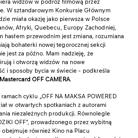
iera widzów w podróż filmową przez
rowe. W sztandarowym Konkursie Głównym
zie miała okazję jako pierwsza w Polsce
kanów, Afryki, Quebecu, Europy Zachodniej,
nym hasłem przewodnim jest zmiana, rozumiana
iają bohaterki nowej tegorocznej sekcji
e jest za późno. Mam nadzieję, że
rują i otworzą widzów na nowe
ść i sposoby bycia w świecie - podkreśla
ny Mastercard OFF CAMERA
.
 w ramach cyklu „OFF NA MAKSA POWERED
ał w otwartych spotkaniach z autorami
ania niezależnych produkcji. Równolegle
ZIKI OFF”, prowadzonego przez wybitną
o obejmuje również Kino na Placu