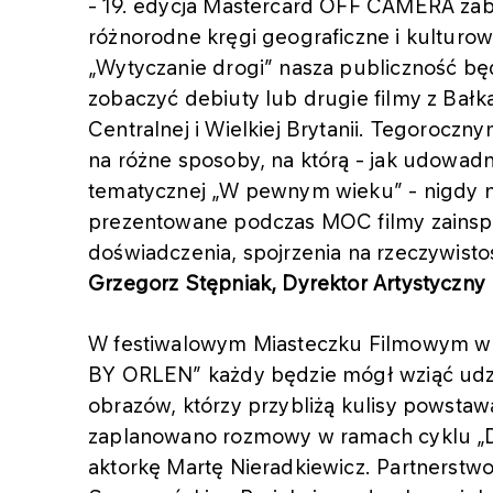
- 19. edycja Mastercard OFF CAMERA zab
różnorodne kręgi geograficzne i kultu
„Wytyczanie drogi” nasza publiczność będ
zobaczyć debiuty lub drugie filmy z Bał
Centralnej i Wielkiej Brytanii. Tegorocz
na różne sposoby, na którą - jak udowadn
tematycznej „W pewnym wieku” - nigdy ni
prezentowane podczas MOC filmy zainspi
doświadczenia, spojrzenia na rzeczywisto
Grzegorz Stępniak, Dyrektor Artystycz
W festiwalowym Miasteczku Filmowym
BY ORLEN” każdy będzie mógł wziąć udzi
obrazów, którzy przybliżą kulisy powstaw
zaplanowano rozmowy w ramach cyklu „D
aktorkę Martę Nieradkiewicz. Partnerstw