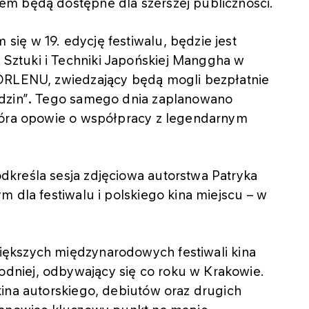
em będą dostępne dla szerszej publiczności.
ię w 19. edycję festiwalu, będzie jest
ztuki i Techniki Japońskiej Manggha w
 ORLENU, zwiedzający będą mogli bezpłatnie
dzin”
.
Tego samego dnia zaplanowano
która opowie o współpracy z legendarnym
kreśla sesja zdjęciowa autorstwa Patryka
m dla festiwalu i polskiego kina miejscu – w
iększych międzynarodowych festiwali kina
niej, odbywający się co roku w Krakowie.
kina autorskiego, debiutów oraz drugich