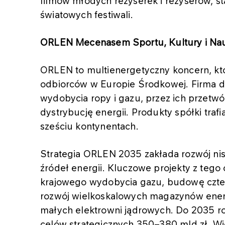
filmów młodych reżyserek i reżyserów, s
światowych festiwali.
ORLEN Mecenasem Sportu, Kultury i Na
ORLEN to multienergetyczny koncern, któr
odbiorców w Europie Środkowej. Firma d
wydobycia ropy i gazu, przez ich przetwó
dystrybucję energii. Produkty spółki traf
sześciu kontynentach.
Strategia ORLEN 2035 zakłada rozwój ni
źródeł energii. Kluczowe projekty z tego
krajowego wydobycia gazu, budowę czter
rozwój wielkoskalowych magazynów energ
małych elektrowni jądrowych. Do 2035 ro
celów strategicznych 350–380 mld zł. Wi