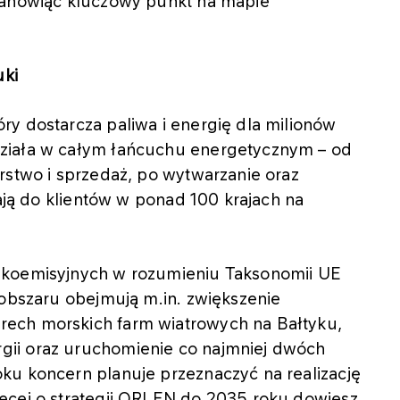
tanowiąc kluczowy punkt na mapie
uki
y dostarcza paliwa i energię dla milionów
ziała w całym łańcuchu energetycznym – od
rstwo i sprzedaż, po wytwarzanie oraz
iają do klientów w ponad 100 krajach na
skoemisyjnych w rozumieniu Taksonomii UE
 obszaru obejmują m.in. zwiększenie
ech morskich farm wiatrowych na Bałtyku,
ii oraz uruchomienie co najmniej dwóch
ku koncern planuje przeznaczyć na realizację
ęcej o strategii ORLEN do 2035 roku dowiesz