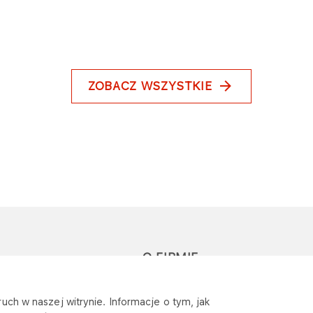
ZOBACZ WSZYSTKIE
O FIRMIE
głoś zapytanie lub
Sponsoring
uch w naszej witrynie. Informacje o tym, jak
eklamację