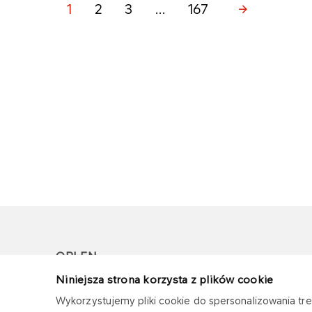
1
2
3
...
167
ORLEN
Niniejsza strona korzysta z plików cookie
Copyright © 1996-2026
Wykorzystujemy pliki cookie do spersonalizowania treś
Wszystkie prawa zastrzeżone