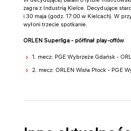
zagra z Industrią Kielce. Decydujące star
i 30 maja (godz. 17:00 w Kielcach). W p
wyłoni trzecie spotkanie.
ORLEN Superliga - półfinał play-offów
1. mecz: PGE Wybrzeże Gdańsk - ORLEN
2. mecz: ORLEN Wisła Płock - PGE Wy