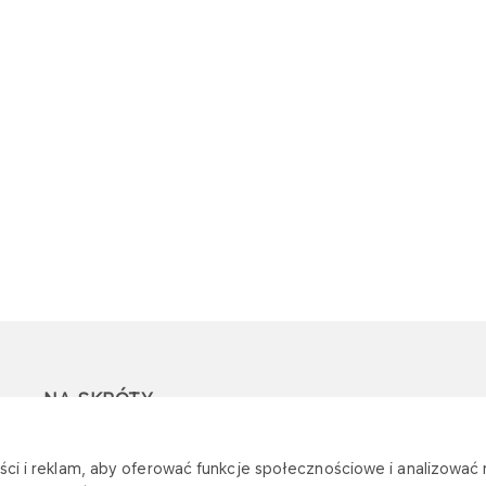
NA SKRÓTY
Ostrzeżenie przed
Przetargi
Z
ci i reklam, aby oferować funkcje społecznościowe i analizować r
oszustwami
r