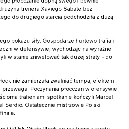
kiego płocczanie dopną swego i pewnie
 drużyna trenera Xaviego Sabate bez
ego do drugiego starcia podchodziła z dużą
ego pokazu siły. Gospodarze hurtowo trafiali
uteczni w defensywie, wychodząc na wyraźne
li w stanie zniwelować tak dużej straty - do
ock nie zamierzała zwalniać tempa, efektem
za przewaga. Poczynania płocczan w ofensywie
ścioma trafieniami spotkanie kończyli Marcel
l Serdio. Ostatecznie mistrzowie Polski
finale.
kim ORLEN Wisła Płock po raz trzeci z rzędu