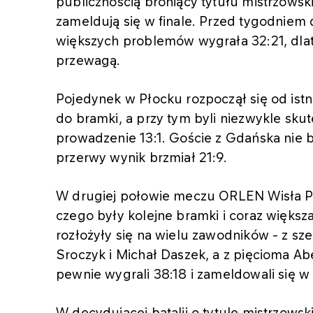
publicznością broniący tytułu mistrzows
zameldują się w finale. Przed tygodniem
większych problemów wygrała 32:21, dlat
przewagą.
Pojedynek w Płocku rozpoczął się od istn
do bramki, a przy tym byli niezwykle sk
prowadzenie 13:1. Goście z Gdańska nie by
przerwy wynik brzmiał 21:9.
W drugiej połowie meczu ORLEN Wisła Pł
czego były kolejne bramki i coraz więks
rozłożyły się na wielu zawodników - z sze
Sroczyk i Michał Daszek, a z pięcioma Abe
pewnie wygrali 38:18 i zameldowali się w 
W decydującej batalii o tytule mistrzows