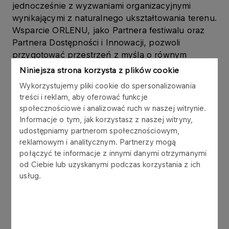
jednocześnie z wyzwaniami organizacyjnymi
wynikającymi z naturalnego ukształtowania terenu.
Wsparcie ORLENU, jako Partnera festiwalu oraz
Partnera Dostępności i Innowacji, pozwoli
przygotować przestrzeń z myślą o równym
dostępie do kultury dla wszystkich uczestników.
Niniejsza strona korzysta z plików cookie
Wykorzystujemy pliki cookie do spersonalizowania
–
Współpraca z festiwalem Break in Classic
treści i reklam, aby oferować funkcje
doskonale wpisuje się w podejście ORLEN do
społecznościowe i analizować ruch w naszej witrynie.
odpowiedzialnego wspierania wydarzeń otwartych
Informacje o tym, jak korzystasz z naszej witryny,
dla wszystkich. Cieszymy się, że dzięki tytułowi
udostępniamy partnerom społecznościowym,
Partnera Dostępności i Innowacji możemy
reklamowym i analitycznym. Partnerzy mogą
wesprzeć rozwiązania, które poprawią komfort
połączyć te informacje z innymi danymi otrzymanymi
uczestników. Zastosowanie takich rozwiązań jak
od Ciebie lub uzyskanymi podczas korzystania z ich
usług.
pętle indukcyjne czy dostosowanie historycznego
pleneru do osób z alternatywną motoryką
ruchową, to ważny krok w budowaniu kultury bez
barier
–
podkreśla
Sylwia Snopkiewicz, Dyrektor
Wykonawcza ds. Sponsoringu w ORLEN
.