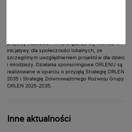
ORLEN do 2035 roku dowiesz się tutaj:
Strategia
2035
.
Jako Mecenas Sportu, Kultury i Nauki, ORLEN
wspiera związki sportowe, kluby, sportowców,
kluczowe instytucje i wydarzenia kulturalne oraz
projekty naukowe. Firma angażuje się również w
inicjatywy dla społeczności lokalnych, ze
szczególnym uwzględnieniem projektów dla dzieci
i młodzieży. Działania sponsoringowe ORLENU są
realizowane w oparciu o przyjętą Strategię ORLEN
2035 i Strategię Zrównoważonego Rozwoju Grupy
ORLEN 2025-2035.
Inne aktualności