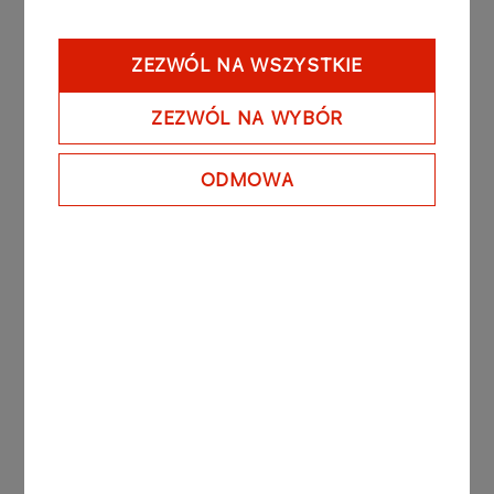
Podczas tegorocznej edycji, obok Jakuba Józefa
Orlińskiego i Aleksandra Dębicza, na scenie
ZEZWÓL NA WSZYSTKIE
wystąpią: Avi Avital, Lyyra, Vision String Quartet,
Lucienne Renaudin Vary i Félicien Brut, Fuse,
ZEZWÓL NA WYBÓR
Marcin Zdunik, Théotime Langlois de Swarte & Le
Consort, Manchester Collective & Fergus
ODMOWA
McCreadie Trio oraz AUKSO – Orkiestra
Kameralna Miasta Tychy.
Break in Classic
to innowacyjny festiwal muzyki
klasycznej, którego dyrektorami artystycznymi są
światowej sławy kontratenor Jakub Józef Orliński
oraz pianista i kompozytor Aleksander Dębicz.
Festiwal łączy wirtuozerię z ideą letniego city
breaku, proponując obcowanie z wybitną sztuką
w nieformalnej, plenerowej atmosferze.
ORLEN
to multienergetyczny koncern, który