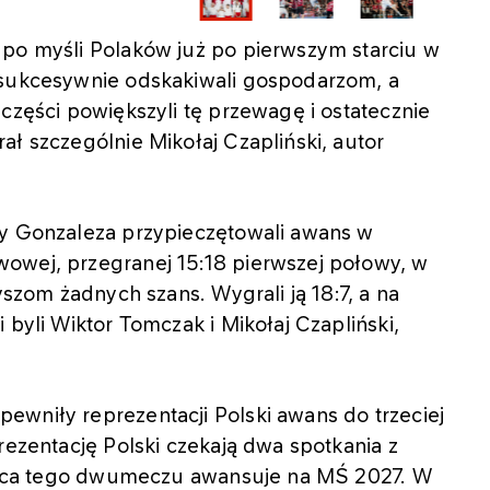
 po myśli Polaków już po pierwszym starciu w
 sukcesywnie odskakiwali gospodarzom, a
części powiększyli tę przewagę i ostatecznie
ał szczególnie Mikołaj Czapliński, autor
ty Gonzaleza przypieczętowali awans w
owej, przegranej 15:18 pierwszej połowy, w
yszom żadnych szans. Wygrali ją 18:7, a na
 byli Wiktor Tomczak i Mikołaj Czapliński,
ewniły reprezentacji Polski awans do trzeciej
rezentację Polski czekają dwa spotkania z
cięzca tego dwumeczu awansuje na MŚ 2027. W