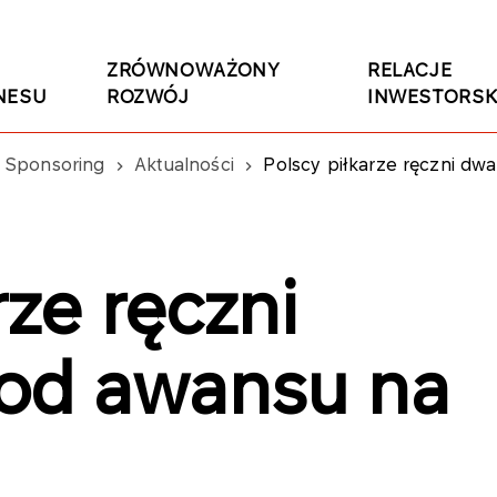
ZRÓWNOWAŻONY
RELACJE
NESU
ROZWÓJ
INWESTORSK
Sponsoring
Aktualności
Polscy piłkarze ręczni d
rze ręczni
od awansu na