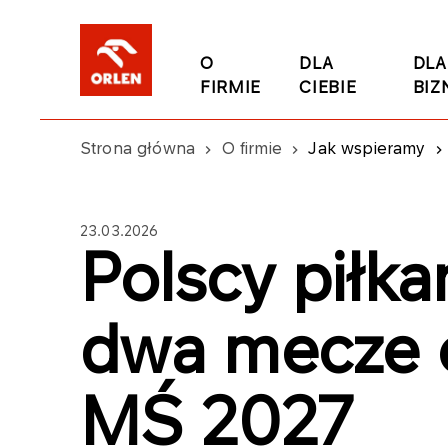
O
DLA
DLA
FIRMIE
CIEBIE
BIZ
Strona główna
O firmie
Jak wspieramy
23.03.2026
Polscy piłka
dwa mecze 
MŚ 2027