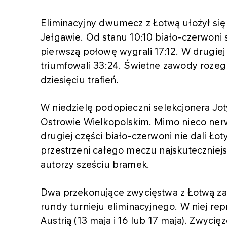
Eliminacyjny dwumecz z Łotwą ułożył się
Jełgawie. Od stanu 10:10 biało-czerwoni
pierwszą połowę wygrali 17:12. W drugiej 
triumfowali 33:24. Świetne zawody rozegr
dziesięciu trafień.
W niedzielę podopieczni selekcjonera Jo
Ostrowie Wielkopolskim. Mimo nieco nerw
drugiej części biało-czerwoni nie dali Łot
przestrzeni całego meczu najskuteczniejsi
autorzy sześciu bramek.
Dwa przekonujące zwycięstwa z Łotwą zap
rundy turnieju eliminacyjnego. W niej rep
Austrią (13 maja i 16 lub 17 maja). Zwy