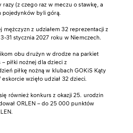
rzy razy (z czego raz w meczu o stawkę, a
 pojedynków byli górą.
ej mężczyzn z udziałem 32 reprezentacji z
 13-31 stycznia 2027 roku w Niemczech.
ikom obu drużyn w drodze na parkiet
– piłki nożnej dla dzieci z
dzień piłkę nożną w klubach GOKiS Kąty
eskorcie wzięło udział 32 dzieci.
ę również konkurs z okazji 25. urodzin
ndował ORLEN – do 25 000 punktów
RLEN.