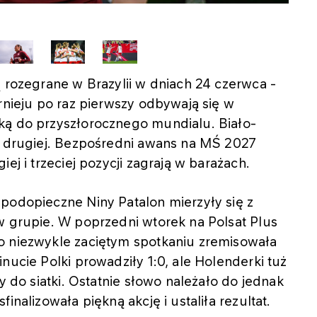
ą rozegrane w Brazylii w dniach 24 czerwca -
rnieju po raz pierwszy odbywają się w
ką do przyszłorocznego mundialu. Biało-
ie drugiej. Bezpośredni awans na MŚ 2027
ej i trzeciej pozycji zagrają w barażach.
podopieczne Niny Patalon mierzyły się z
w grupie. W poprzedni wtorek na Polsat Plus
o niezwykle zaciętym spotkaniu zremisowała
nucie Polki prowadziły 1:0, ale Holenderki tuż
y do siatki. Ostatnie słowo należało do jednak
inalizowała piękną akcję i ustaliła rezultat.