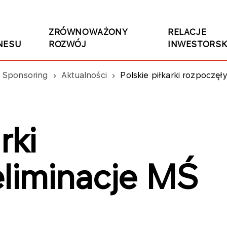
ZRÓWNOWAŻONY
RELACJE
NESU
ROZWÓJ
INWESTORSK
Sponsoring
Aktualności
Polskie piłkarki rozpoczęł
rki
eliminacje MŚ