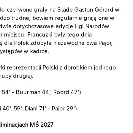
iało-czerwone grały na Stade Gaston Gérard w
rdzo trudne, bowiem regularnie grają one w
a dwie dotychczasowe edycje Ligi Narodów
 miejscu. Francuzki były tego dnia
ę dla Polek zdobyła niezawodna Ewa Pajor,
 występów w kadrze.
ki reprezentacji Polski z dorobkiem jednego
rupy drugiej.
k 84' - Buurman 44', Roord 47')
40', 59', Diani 71' - Pajor 29')
eliminacjach MŚ 2027