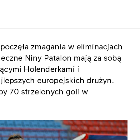
zpoczęła zmagania w eliminacjach
ieczne Niny Patalon mają za sobą
jącymi Holenderkami i
ajlepszych europejskich drużyn.
zby 70 strzelonych goli w