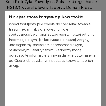
Kot i Piotr Żyła. Zawody na Schattenbergschanze
(HS137) wygrał główny faworyt, Domen Prevc
(141,5 m i 140 m). Słoweniec uzyskał 17,5 punktu
Niniejsza strona korzysta z plików cookie
przewagi nad drugim Danielem Tschofenigiem.
Trzeci był Felix Hoffmann.
Wykorzystujemy pliki cookie do spersonalizowania
treści i reklam, aby oferować funkcje
społecznościowe i analizować ruch w naszej witrynie.
W Nowy Rok turniejowa rywalizacja przeniosła się
Informacje o tym, jak korzystasz z naszej witryny,
do Garmisch-Partenkirchen. 2026 rok udanie
udostępniamy partnerom społecznościowym,
rozpoczął Kacper Tomasiak (130,5 m i 129,5 m),
reklamowym i analitycznym. Partnerzy mogą
który po raz trzeci tej zimy zameldował się w
połączyć te informacje z innymi danymi otrzymanymi
czołowej dziesiątce zawodów, plasując się na
od Ciebie lub uzyskanymi podczas korzystania z ich
ósmej pozycji. Na dwudziestym miejscu
usług.
sklasyfikowany został Kamil Stoch (129 m i 129 m),
z kolei dwudziesty trzeci był Maciej Kot (127 m i
128 m). Wysoką formę potwierdził Domen Prevc,
który dzięki skokom na odległość 143 m i 141 m
triumfował na Grosse Olympiaschanze (HS142) z
przewagą 15,4 pkt. nad Janem Hoerlem. Podium
uzupełnił Stephan Embacher.