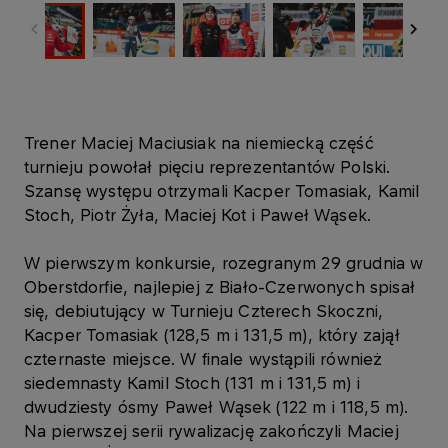
Trener Maciej Maciusiak na niemiecką część
turnieju powołał pięciu reprezentantów Polski.
Szansę występu otrzymali Kacper Tomasiak, Kamil
Stoch, Piotr Żyła, Maciej Kot i Paweł Wąsek.
W pierwszym konkursie, rozegranym 29 grudnia w
Oberstdorfie, najlepiej z Biało-Czerwonych spisał
się, debiutujący w Turnieju Czterech Skoczni,
Kacper Tomasiak (128,5 m i 131,5 m), który zajął
czternaste miejsce. W finale wystąpili również
siedemnasty Kamil Stoch (131 m i 131,5 m) i
dwudziesty ósmy Paweł Wąsek (122 m i 118,5 m).
Na pierwszej serii rywalizację zakończyli Maciej