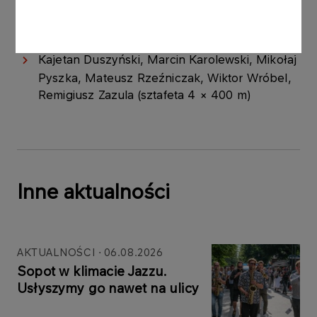
Mateusz Kołodziejski (skok wzwyż)
Konrad Bukowiecki (pchnięcie kulą)
Kajetan Duszyński, Marcin Karolewski, Mikołaj
Pyszka, Mateusz Rzeźniczak, Wiktor Wróbel,
Remigiusz Zazula (sztafeta 4 × 400 m)
Inne aktualności
AKTUALNOŚCI
06.08.2026
Sopot w klimacie Jazzu.
Usłyszymy go nawet na ulicy