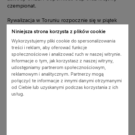
czempionat.
Rywalizacja w Toruniu rozpocznie się w piątek
rano, a już pierwszego dnia wystąpią zawodnicy,
Niniejsza strona korzysta z plików cookie
od których w Polsce wiele się oczekuje. W
Wykorzystujemy pliki cookie do spersonalizowania
świetnej dyspozycji jest Jakub Szymański, świeży
treści i reklam, aby oferować funkcje
rekordzista Polski w biegu na 60 m przez płotki
społecznościowe i analizować ruch w naszej witrynie.
(7.37) i współlider światowych tabel. Ambasador
Informacje o tym, jak korzystasz z naszej witryny,
ORLEN Teamu nie ukrywa swoich ambicji. - Czuję
udostępniamy partnerom społecznościowym,
się faworytem. Jeśli złożę odpowiednio bieg,
reklamowym i analitycznym. Partnerzy mogą
mogę uzyskać wynik 7.35. To powinno dać złoto.
połączyć te informacje z innymi danymi otrzymanymi
od Ciebie lub uzyskanymi podczas korzystania z ich
W skoku wzwyż kobiet jedną z największych
usług.
nadziei medalowych jest z kolei Maria Żodzik –
wicemistrzyni świata z Tokio, która w ostatnich
startach prezentowała zwyżkę formy. - Forma jest
zwyżkująca i w Toruniu będzie walczyć o medal.
Ta analogia do występu Kamili Lićwinko w Sopocie