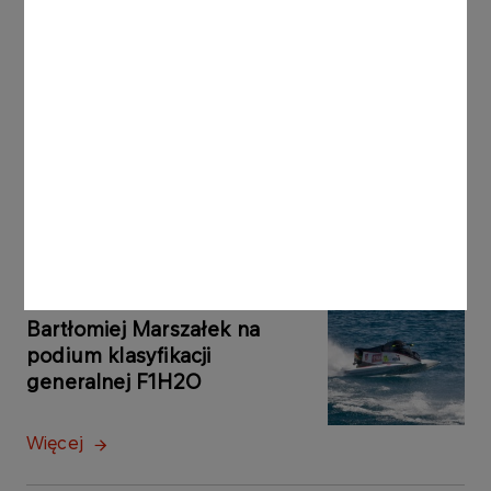
AKTUALNOŚCI
03.08.2026
Skocznia w Wiśle
zainaugurowała LGP w
skokach narciarskich
Więcej
AKTUALNOŚCI
03.08.2026
Bartłomiej Marszałek na
podium klasyfikacji
generalnej F1H2O
Więcej