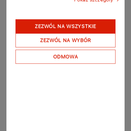
odbędzie się we wtorek, 31 marca o godzinie
20:45 na Strawberry Arena w Solnie.
Barażowy mecz ze Szwecją niejako będzie
ZEZWÓL NA WSZYSTKIE
powtórką sprzed czterech lat - w 2022 roku
Polacy w barażach o awans na MŚ 2022 w
ZEZWÓL NA WYBÓR
Katarze również grali ze Szwecją. Wówczas na
Stadionie Śląskim w Chorzowie wygrali 2:0 i
ODMOWA
zapewnili sobie udział w turnieju.
Polska - Albania 2:1
0:1
Arber Hoxha 42'
1:1
Robert Lewandowski 63'
2:1
Piotr Zieliński 73'
Inne aktualności