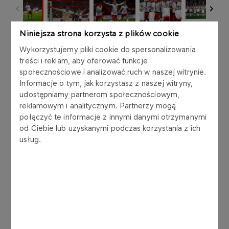
Niniejsza strona korzysta z plików cookie
Mecz z Albanią był dużym wydarzeniem dla
wszystkich kibiców, ale chyba najbardziej zostanie
Wykorzystujemy pliki cookie do spersonalizowania
zapamiętany przez najmłodszych wspierających.
treści i reklam, aby oferować funkcje
społecznościowe i analizować ruch w naszej witrynie.
Na oficjalnym treningu kadry przed tym
Informacje o tym, jak korzystasz z naszej witryny,
spotkaniem obecne były dzieci z Legia Soccer
udostępniamy partnerom społecznościowym,
Schools i podopieczni programu ORLEN Szukamy
reklamowym i analitycznym. Partnerzy mogą
Następców Mistrza. W eskorcie wyprowadzającej
połączyć te informacje z innymi danymi otrzymanymi
piłkarzy na murawę znaleźli się natomiast
od Ciebie lub uzyskanymi podczas korzystania z ich
podopieczni Fundacji ORLEN (materiał wideo
usług.
można obejrzeć na profilach ORLEN Team na
Facebooku
i
Instagramie
).
Pierwsza połowa zakończyła się prowadzeniem
reprezentacji Albanii - w 42. minucie gola dla
gości strzelił Arber Hoxha. W przerwie meczu
selekcjoner Jan Urban zdecydował się na