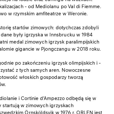
alizacjach - od Mediolanu po Val di Fiemme.
owo w rzymskim amfiteatrze w Weronie.
storię startów zimowych: dotychczas zdobyli
 udane były igrzyska w Innsbrucku w 1984
tatni medal zimowych igrzysk paralimpijskich
 slalomie gigancie w Pjongczangu w 2018 roku.
odnie po zakończeniu igrzysk olimpijskich i -
orzystać z tych samych aren. Nowoczesne
 gotowość włoskich gospodarzy tworzą
ów.
diolanie i Cortinie d’Ampezzo odbędą się w
y startują w zimowych igrzyskach
w szwedzkim Örnsköldsvik w 1976 r. ORLEN jest