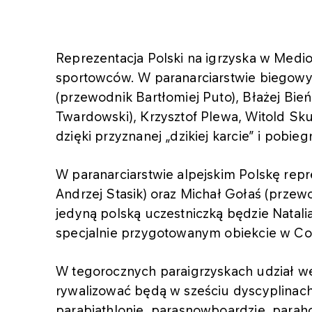
Reprezentacja Polski na igrzyska w Mediol
sportowców. W paranarciarstwie biegowym
(przewodnik Bartłomiej Puto), Błażej Bie
Twardowski), Krzysztof Plewa, Witold Sku
dzięki przyznanej „dzikiej karcie” i pob
W paranarciarstwie alpejskim Polskę rep
Andrzej Stasik) oraz Michał Gołaś (prze
jedyną polską uczestniczką będzie Natalia
specjalnie przygotowanym obiekcie w Co
W tegorocznych paraigrzyskach udział w
rywalizować będą w sześciu dyscyplinach
parabiathlonie, parasnowboardzie, paraho