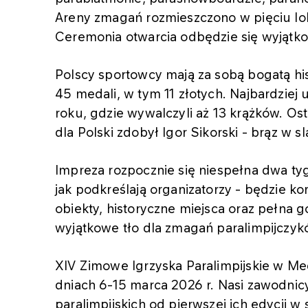
Areny zmagań rozmieszczono w pięciu lok
Ceremonia otwarcia odbędzie się wyjątk
Polscy sportowcy mają za sobą bogatą hi
45 medali, w tym 11 złotych. Najbardziej
roku, gdzie wywalczyli aż 13 krążków. Os
dla Polski zdobył Igor Sikorski - brąz w
Impreza rozpocznie się niespełna dwa tyg
jak podkreślają organizatorzy - będzie k
obiekty, historyczne miejsca oraz pełna
wyjątkowe tło dla zmagań paralimpijczyk
XIV Zimowe Igrzyska Paralimpijskie w Me
dniach 6-15 marca 2026 r. Nasi zawodnic
paralimpijskich od pierwszej ich edycji 