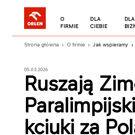
O
DLA
DLA
FIRMIE
CIEBIE
BIZ
Strona główna
O firmie
Jak wspieramy
05.03.2026
Ruszają Zim
Paralimpijsk
kciuki za Po