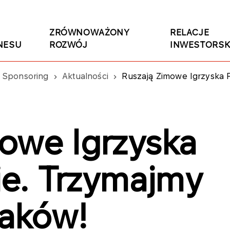
ZRÓWNOWAŻONY
RELACJE
NESU
ROZWÓJ
INWESTORSK
Sponsoring
Aktualności
Ruszają Zimowe Igrzyska P
owe Igrzyska
ie. Trzymajmy
laków!