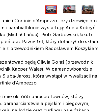
anie i Cortinie d’Ampezzo liczy dziewięcioro
 i parabiathlonie wystartują: Aneta Kobryń
ńko (Michał Lańda), Piotr Garbowski (Jakub
pień oraz Paweł Gil, który dołączył do składu
iegnie z przewodnikiem Radosławem Koszykiem.
rezentować będą Oliwia Gołaś (przewodnik
wodnik Kacper Walas). W parasnowboardzie
 Siuba‑Jarosz, która wystąpi w rywalizacji na
rtinie d’Ampezzo.
eźmie ok. 665 parasportowców, którzy
: paranarciarstwie alpejskim i biegowym,
keju na lodzie oraz curlingu na wózkach.