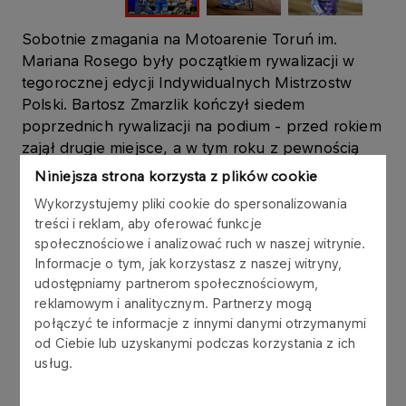
Sobotnie zmagania na Motoarenie Toruń im.
Mariana Rosego były początkiem rywalizacji w
tegorocznej edycji Indywidualnych Mistrzostw
Polski. Bartosz Zmarzlik kończył siedem
poprzednich rywalizacji na podium - przed rokiem
zajął drugie miejsce, a w tym roku z pewnością
będzie chciał wrócić do serii z lat 2021-2023, kiedy
Niniejsza strona korzysta z plików cookie
to triumfował trzykrotnie z rzędu.
Wykorzystujemy pliki cookie do spersonalizowania
treści i reklam, aby oferować funkcje
Zawodnik ORLEN Oil Motoru Lublin od samego
społecznościowe i analizować ruch w naszej witrynie.
początku zawodów pokazywał, że jest do tego
Informacje o tym, jak korzystasz z naszej witryny,
bardzo dobrze przygotowany. W pięciu biegach
udostępniamy partnerom społecznościowym,
fazy zasadniczej trzykrotnie przekraczał linię mety
reklamowym i analitycznym. Partnerzy mogą
jako pierwszy, a dwukrotnie jako drugi. Łącznie
połączyć te informacje z innymi danymi otrzymanymi
dało mu to 13 punktów i awans do finału z
od Ciebie lub uzyskanymi podczas korzystania z ich
usług.
pierwszego miejsca.