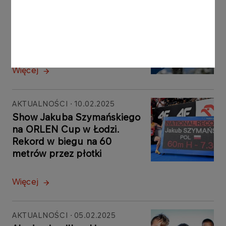
AKTUALNOŚCI
10.02.2025
Udana niedziela polskich
skoczków w Lake Placid
Więcej
AKTUALNOŚCI
10.02.2025
Show Jakuba Szymańskiego
na ORLEN Cup w Łodzi.
Rekord w biegu na 60
metrów przez płotki
Więcej
AKTUALNOŚCI
05.02.2025