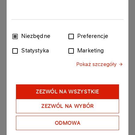
(3,3,3,1,2,1)
Krzysztof Buczkowski (Abramczyk Polonia
Bydgoszcz) - 9 (3,0,2,2,2,0)
Patryk Dudek (PRES Grupa Deweloperska
Toruń) - 12 (3,3,3,2,1)
Wybór
Niezbędne
Preferencje
Dominik Kubera (Stelmet Falubaz Zielona
zgody
Góra) - 9 (2,0,1,3,3)
Statystyka
Marketing
Wiktor Przyjemski (Abramczyk Polonia
Bydgoszcz) - 9 (1,1,2,3,2)
Pokaż szczegóły
Tobiasz Musielak (Cellfast Wilki Krosno) - 9
(1,2,2,1,3)
Kacper Woryna (Orlen Oil Motor Lublin) - 8
(2,3,0,3,0)
ZEZWÓL NA WSZYSTKIE
Szymon Woźniak (Abramczyk Polonia
Bydgoszcz) - 7 (0,1,3,2,1)
ZEZWÓL NA WYBÓR
Jakub Jamróg (Innpro ROW Rybnik) - 6
(0,2,1,1,2)
ODMOWA
Mateusz Cierniak (Orlen Oil Motor Lublin) - 6
(2,2,u,1,1)