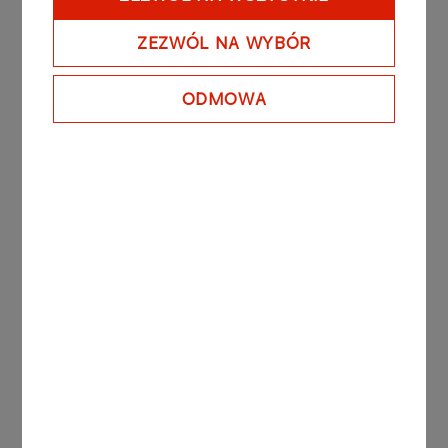
jednej akcji PKN
ZEZWÓL NA WYBÓR
Więcej
ODMOWA
Nr 20/1999
19-11-1999
Opinia biegłych rewidentów
Więcej
Nr 19/1999
19-11-1999
Uchwała Zarządu Giełdy Papierów
Wartościowych
Więcej
Nr 17/1999
08-11-1999