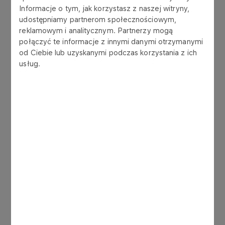
Informacje o tym, jak korzystasz z naszej witryny,
Akcjonariusze, którzy posiadali co najmniej
udostępniamy partnerom społecznościowym,
po 5% ogólnej liczby głosów na NWZA
reklamowym i analitycznym. Partnerzy mogą
połączyć te informacje z innymi danymi otrzymanymi
Więcej
od Ciebie lub uzyskanymi podczas korzystania z ich
usług.
Nr 30/1999
29-11-1999
Uchwała podjęta na NWZA
Więcej
Nr 29/1999
26-11-1999
Umowa depozytowa z the Bank of New York
Więcej
Nr 28/1999
26-11-1999