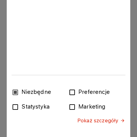
Więcej
Nr 4/1999
26-10-1999
Status uczestnika KDPW
Więcej
Nr 3/1999
22-10-1999
Specjalista na GPW
Więcej
Wybór
Niezbędne
Preferencje
zgody
Nr 2/1999
22-10-1999
Statystyka
Marketing
Osoba odpowiedzialna za kontakty z KPWiG
Pokaż szczegóły
Więcej