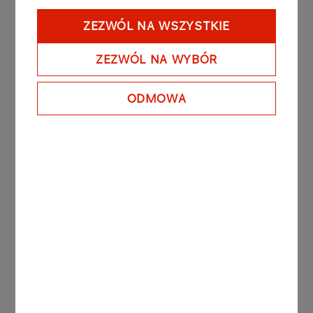
Nr 1/1999
22-10-1999
ZEZWÓL NA WSZYSTKIE
Uchwała Rady Giełdy Papierów
Wartościowych
ZEZWÓL NA WYBÓR
Więcej
ODMOWA
1
...
184
185
186
Kontakt do Biura Relacji Inwestorskich