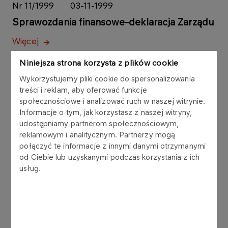
Nr 11/1999
03-11-1999
Sprawozdania finansowe-deklaracja Zarządu
Więcej
Niniejsza strona korzysta z plików cookie
Nr 10/1999
02-11-1999
Wykorzystujemy pliki cookie do spersonalizowania
Został uruchomiony ciąg 11 na Polietylenie II
treści i reklam, aby oferować funkcje
społecznościowe i analizować ruch w naszej witrynie.
Więcej
Informacje o tym, jak korzystasz z naszej witryny,
udostępniamy partnerom społecznościowym,
reklamowym i analitycznym. Partnerzy mogą
Nr 9/1999
02-11-1999
połączyć te informacje z innymi danymi otrzymanymi
Deklaracja Zarządu
od Ciebie lub uzyskanymi podczas korzystania z ich
usług.
Więcej
Nr 8/1999
29-10-1999
Konsorcjum Polskich Menedżerów