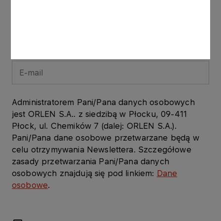
Zapisz się na newsletter
Podaj e-mail
Administratorem Pani/Pana danych osobowych
jest ORLEN S.A.. z siedzibą w Płocku, 09-411
Płock, ul. Chemików 7 (dalej: ORLEN S.A.).
Pani/Pana dane osobowe przetwarzane będą w
celu otrzymywania Newslettera. Szczegółowe
zasady przetwarzania Pani/Pana danych
osobowych znajdują się pod linkiem:
Dane
osobowe
.