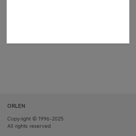
Shareholders with at least 5% of votes at OGM
of PKN ORLEN
Format
PDF
13 KB
ORLEN
Copyright © 1996-2025
All rights reserved