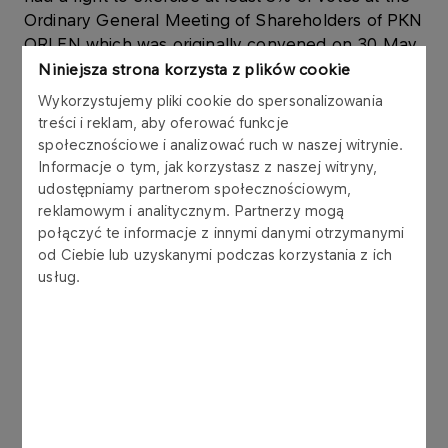
Ordinary General Meeting of Shareholders of PKN
ORLEN which was originally convened on 30 May
2012 (“OGM”) together with the number of votes
Niniejsza strona korzysta z plików cookie
held by each shareholder and percentage share
Wykorzystujemy pliki cookie do spersonalizowania
in the votes represented at the OGM and in the
treści i reklam, aby oferować funkcje
total number of votes.
społecznościowe i analizować ruch w naszej witrynie.
Informacje o tym, jak korzystasz z naszej witryny,
udostępniamy partnerom społecznościowym,
reklamowym i analitycznym. Partnerzy mogą
No
Shareholder
połączyć te informacje z innymi danymi otrzymanymi
od Ciebie lub uzyskanymi podczas korzystania z ich
usług.
1.
STATE TREASURY REPRESENTED BY THE MI
UL. KRUCZA
2.
AVIVA OTWARTY FUN