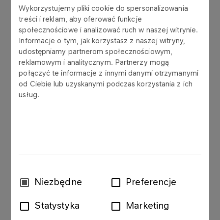
Wykorzystujemy pliki cookie do spersonalizowania
treści i reklam, aby oferować funkcje
REPORT A QUESTION OR COMPLAINT
OFFI
społecznościowe i analizować ruch w naszej witrynie.
Informacje o tym, jak korzystasz z naszej witryny,
udostępniamy partnerom społecznościowym,
reklamowym i analitycznym. Partnerzy mogą
połączyć te informacje z innymi danymi otrzymanymi
Wholesale of fuels
od Ciebie lub uzyskanymi podczas korzystania z ich
usług.
FLOTA Program
Wholesale of petrochemical
Wybór
Niezbędne
Preferencje
products
zgody
Statystyka
Marketing