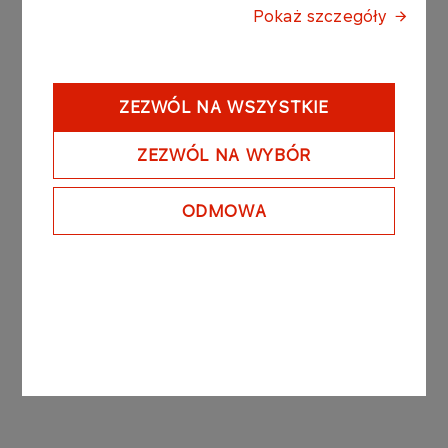
Pokaż szczegóły
Order fuel online (E-Hurt)
ZEZWÓL NA WSZYSTKIE
Self-service collection of
products
ZEZWÓL NA WYBÓR
ODMOWA
Franchise cooperation
Purchase of hand disinfectant