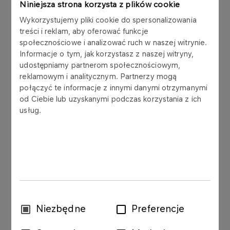
The service is available free of charge after
Niniejsza strona korzysta z plików cookie
signing a relevant Agreement with ORLEN S.A.
Wykorzystujemy pliki cookie do spersonalizowania
Please be advised that each Carrier providing
treści i reklam, aby oferować funkcje
transportation services for wholesale customers of
społecznościowe i analizować ruch w naszej witrynie.
ORLEN S.A. has to conclude an Agreement for the
Informacje o tym, jak korzystasz z naszej witryny,
Use of Self-Service System for Collection of
udostępniamy partnerom społecznościowym,
reklamowym i analitycznym. Partnerzy mogą
Products on Terminals.
połączyć te informacje z innymi danymi otrzymanymi
od Ciebie lub uzyskanymi podczas korzystania z ich
To complete the formalities, please print the
usług.
document Agreement in two copies, sign and
send them to the address below and refer to the
General Terms and Conditions of the Agreement.
The
Agreement
must be accompanied by clearly
completed and signed Requests for a Driver and
Vehicle Card (forms for download on the right side
of the screen). You can enter the terminals and
Wybór
Niezbędne
Preferencje
load the products only with active Driver and
zgody
Vehicle Cards.