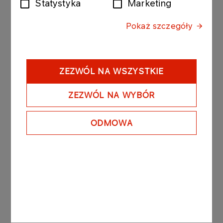
Statystyka
Marketing
ORLEN S.A.
Pokaż szczegóły
Zespół Obsługi Autocystern i Rozliczeń Wydań
(SCB)
Ul. Chemików 7 09-411 Płock​​
e-mail:
cbok@orlen.pl
ZEZWÓL NA WSZYSTKIE
ZEZWÓL NA WYBÓR
Documents for the Client:
Contract for the Use of the Application for Scheduling
ODMOWA
of Product Collection
General Terms and Condition of the Contract
Documents for the Carrier:
Agreement fo the Use of Self-service for Collection of
Products
General Agreement Conditions