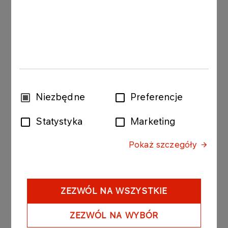
UBS
anna.kishmariya@ubs.com
​Jonathan Lamb
Wood
jonathan.lamb@wood.com
Wybór
Niezbędne
Preferencje
zgody
Statystyka
Marketing
Pokaż szczegóły
Contact to Investor Relations Office
ZEZWÓL NA WSZYSTKIE
phone: +48 24 256 81 80
ZEZWÓL NA WYBÓR
e-mail: ir@orlen.pl