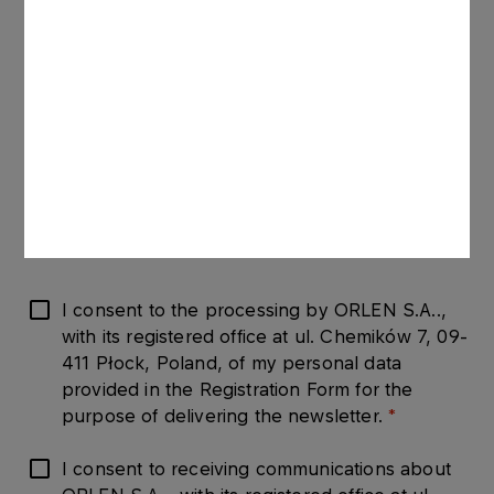
April 27th 2016 on the protection of natural
persons with regard to the processing of personal
data and on the free movement of such data, and
repealing Directive 95/46/EC (General Data
Protection Regulation, “GDPR”) and in accordance
with Polish legislation on the processing of
personal data. The specific rules for processing
data are available at the following link
Dane
osobowe
.
I consent to the processing by ORLEN S.A..,
with its registered office at ul. Chemików 7, 09-
411 Płock, Poland, of my personal data
provided in the Registration Form for the
purpose of delivering the newsletter.
I consent to receiving communications about