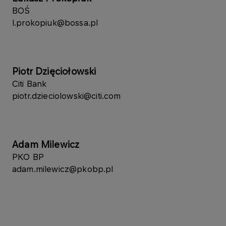
BOŚ
​l.prokopiuk@bossa.pl
Piotr Dzięciołowski
Citi Bank
piotr.dzieciolowski@citi.com
​Adam Milewicz
PKO BP
adam.milewicz@pkobp.pl