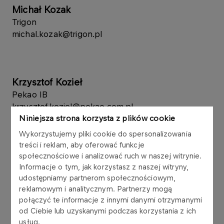
Michał Kozak
Trigon
michal.kozak@trigon.pl
​Krzysztof ​Kozieł
Pekao IB​
krzysztof.koziel@pekao.com.pl
Niniejsza strona korzysta z plików cookie
Wykorzystujemy pliki cookie do spersonalizowania
treści i reklam, aby oferować funkcje
​Tomasz ​Krukowski
społecznościowe i analizować ruch w naszej witrynie.
Erste Brokerage Poland
Informacje o tym, jak korzystasz z naszej witryny,
udostępniamy partnerom społecznościowym,
tomasz.krukowski@erste.pl​​
reklamowym i analitycznym. Partnerzy mogą
połączyć te informacje z innymi danymi otrzymanymi
od Ciebie lub uzyskanymi podczas korzystania z ich
usług.