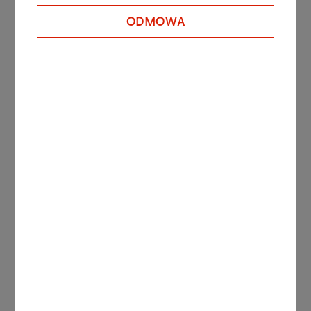
ODMOWA
CONTACT FORM
Sign up for the newsletter
Enter e-mail
At ORLEN S.A. personal data is processed in
accordance with Regulation (EU) No. 2016/679 of
the European Parliament and of the Council of