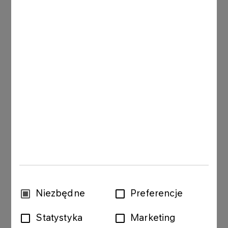
FLEET
Do you run a business? We
prepared something for you
Our fleet offer provides modern solutions tailored
Wybór
Niezbędne
Preferencje
to you and your company’s needs.
zgody
Statystyka
Marketing
HOW IT WORKS