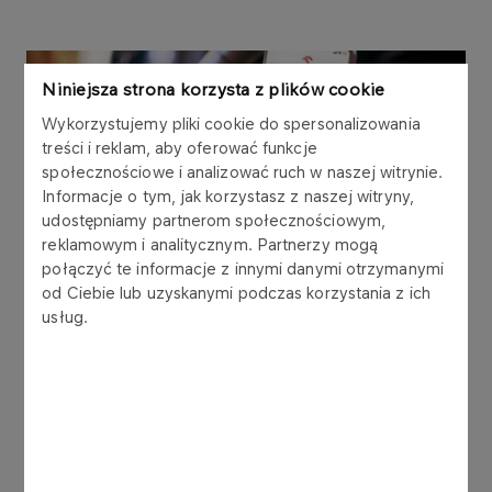
Niniejsza strona korzysta z plików cookie
Wykorzystujemy pliki cookie do spersonalizowania
treści i reklam, aby oferować funkcje
społecznościowe i analizować ruch w naszej witrynie.
Informacje o tym, jak korzystasz z naszej witryny,
udostępniamy partnerom społecznościowym,
reklamowym i analitycznym. Partnerzy mogą
VITAY
połączyć te informacje z innymi danymi otrzymanymi
VITAY Program
od Ciebie lub uzyskanymi podczas korzystania z ich
usług.
One of the biggest loyalty programs in Poland is
now available online. You can exchange your
points without leaving your home. Don’t miss any
new releases in the VITAY catalogue!
FIND OUT MORE