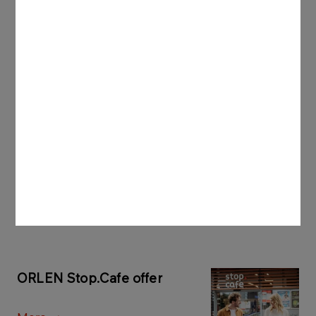
GASTRONOMY
ORLEN Stop.Cafe
More
See also
ORLEN Stop.Cafe offer