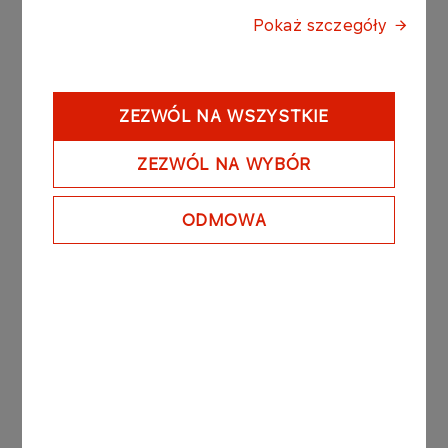
Pokaż szczegóły
E-MOBILITY
ORLEN Charge
ZEZWÓL NA WSZYSTKIE
More
ZEZWÓL NA WYBÓR
OILS AND FLUIDS
ODMOWA
Take care of your car
More