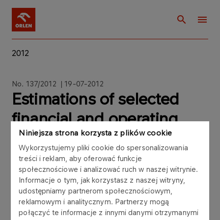
2012
No. 137/2012 | 19-07-2012
Estimations of selected
financial and operating
Niniejsza strona korzysta z plików cookie
data for ORLEN Capital
Wykorzystujemy pliki cookie do spersonalizowania
Group for 2Q12
treści i reklam, aby oferować funkcje
społecznościowe i analizować ruch w naszej witrynie.
Informacje o tym, jak korzystasz z naszej witryny,
udostępniamy partnerom społecznościowym,
reklamowym i analitycznym. Partnerzy mogą
połączyć te informacje z innymi danymi otrzymanymi
Polski Koncern Naftowy ORLEN Spolka Akcyjna