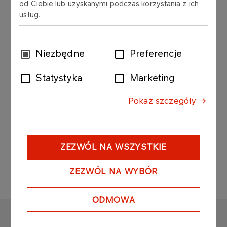
od Ciebie lub uzyskanymi podczas korzystania z ich
(“Company”, “PKN ORLEN S.A.”) hereby
usług.
announces estimates of selected financial and
operating data for ORLEN Capital Group (“PKN
ORLEN”) for 2Q12.
Wybór
Niezbędne
Preferencje
zgody
Estimations of selected financial and operating
Statystyka
Marketing
data for ORLEN Capital Group for 2Q12
Format
PDF
96 KB
Pokaż szczegóły
ZEZWÓL NA WSZYSTKIE
ZEZWÓL NA WYBÓR
ODMOWA
ORLEN