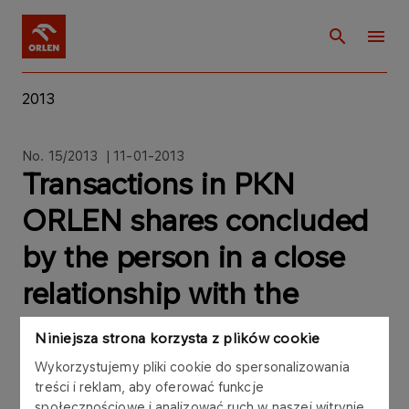
2013
No. 15/2013 | 11-01-2013
Transactions in PKN
ORLEN shares concluded
by the person in a close
relationship with the
member of the PKN
Niniejsza strona korzysta z plików cookie
ORLEN Supervisory Board
Wykorzystujemy pliki cookie do spersonalizowania
treści i reklam, aby oferować funkcje
społecznościowe i analizować ruch w naszej witrynie.