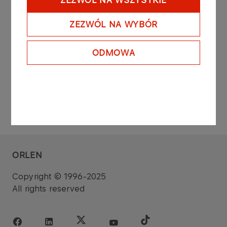
ZEZWÓL NA WSZYSTKIE
concluded during common stock exchange
session on the regulated market on the Warsaw
ZEZWÓL NA WYBÓR
Stock Exchange.
ODMOWA
ORLEN
Copyright © 1996-2025
All rights reserved