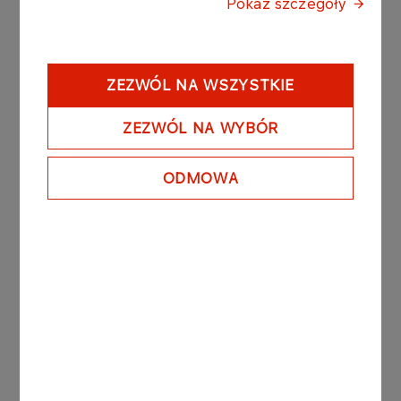
Pokaż szczegóły
Latest news
SEE ALL
ZEZWÓL NA WSZYSTKIE
ZEZWÓL NA WYBÓR
31.10.2025
ODMOWA
Youth Sports Association
Wisła Płock – Wisła Płock
Academy
More
31.10.2025
Free swimming lessons for
Płock residents