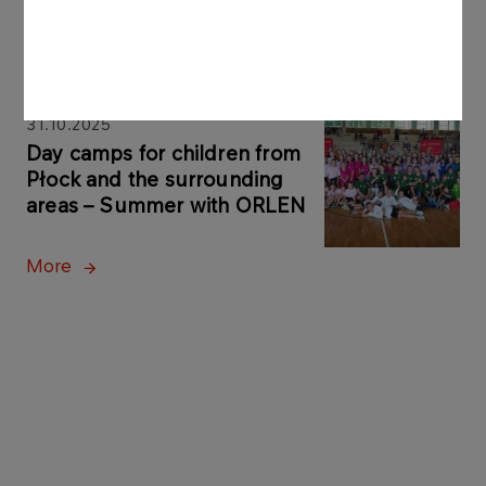
More
31.10.2025
Day camps for children from
Płock and the surrounding
areas – Summer with ORLEN
More