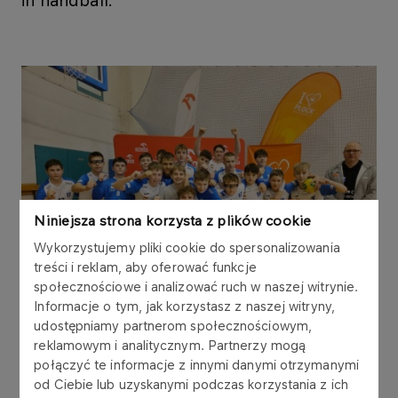
in handball.
Niniejsza strona korzysta z plików cookie
Wykorzystujemy pliki cookie do spersonalizowania
treści i reklam, aby oferować funkcje
społecznościowe i analizować ruch w naszej witrynie.
Informacje o tym, jak korzystasz z naszej witryny,
udostępniamy partnerom społecznościowym,
reklamowym i analitycznym. Partnerzy mogą
połączyć te informacje z innymi danymi otrzymanymi
The Company helps to foster passion for the
od Ciebie lub uzyskanymi podczas korzystania z ich