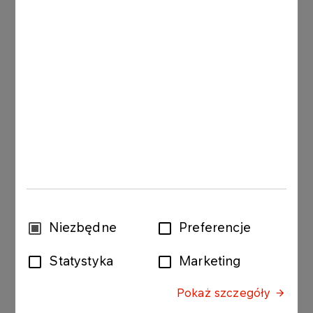
Company
Industry
E-mail
Wybór
Niezbędne
Preferencje
Phone number (by format: +48123456789)
zgody
Statystyka
Marketing
Pokaż szczegóły
Product