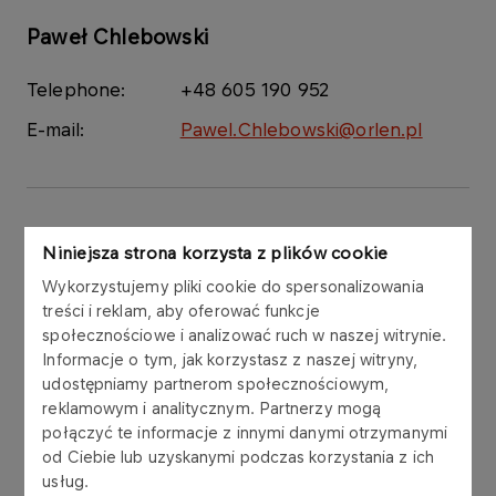
Paweł Chlebowski
Telephone:
+48 605 190 952
E-mail:
Pawel.Chlebowski@orlen.pl
Contact us
Niniejsza strona korzysta z plików cookie
Wykorzystujemy pliki cookie do spersonalizowania
treści i reklam, aby oferować funkcje
Name
społecznościowe i analizować ruch w naszej witrynie.
Informacje o tym, jak korzystasz z naszej witryny,
udostępniamy partnerom społecznościowym,
reklamowym i analitycznym. Partnerzy mogą
połączyć te informacje z innymi danymi otrzymanymi
Surname
od Ciebie lub uzyskanymi podczas korzystania z ich
usług.