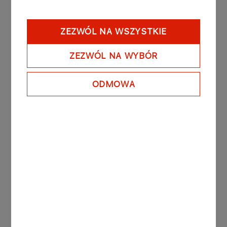
ZEZWÓL NA WSZYSTKIE
Question
ZEZWÓL NA WYBÓR
ODMOWA
At ORLEN S.A. personal data is processed in
accordance with Regulation (EU) No. 2016/679 of the