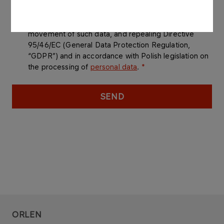
European Parliament and of the Council of April 27th
2016 on the protection of natural persons with regard
to the processing of personal data and on the free
movement of such data, and repealing Directive
95/46/EC (General Data Protection Regulation,
“GDPR”) and in accordance with Polish legislation on
the processing of
personal data
.
SEND
ORLEN