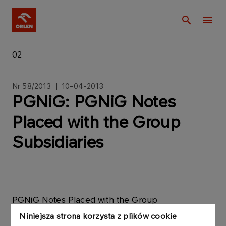
02
Nr 58/2013 | 10-04-2013
PGNiG: PGNiG Notes
Placed with the Group
Subsidiaries
PGNiG Notes Placed with the Group
SubsidiariesCurrent Report No. 58/2013The
Niniejsza strona korzysta z plików cookie
Management Board of Polskie Górnictwo Naftowe