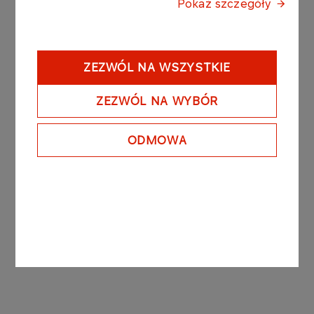
territory of Poland.The Notes are unsecured
Pokaż szczegóły
discount bearer notes in book-entry form, and will
be redeemed at par value.PGNiG has no plans to
introduce the Notes to public trading.The
ZEZWÓL NA WSZYSTKIE
Programme is a tool designed to effectively
manage short-term liquidity within the PGNiG
ZEZWÓL NA WYBÓR
Group.Following the Note issue discussed above,
the total par value of notes issued under the
Programme and outstanding as at April 10th 2013
ODMOWA
is PLN 683,300,000.00 (six hundred eighty three
million three hundred thousand złoty).