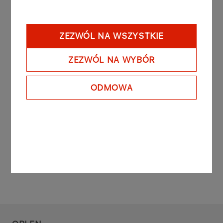
par value.PGNiG has no plans to introduce the
Notes to public trading.The Programme is a tool
designed to effectively manage short-term liquidity
ZEZWÓL NA WSZYSTKIE
within the PGNiG Group.Following the Note issue
discussed above, the total par value of notes
ZEZWÓL NA WYBÓR
issued under the Programme and outstanding as
at May 17th 2013 is PLN 778,300,000.00 (seven
hundred seventy eight million three hundred
ODMOWA
thousand złoty).