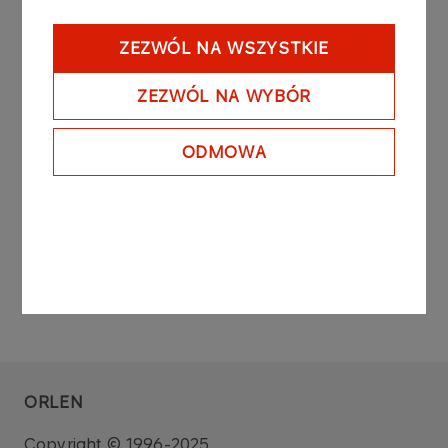
was drilled and seismic surveys were carried out.
The termination of the Agreement takes place
ZEZWÓL NA WSZYSTKIE
following the completion of the work provided for
in the Agreement and Chevron's decision to
ZEZWÓL NA WYBÓR
discontinue operations in Poland.
See also: Current Report No. 39/2014 of March
31th 2014
ODMOWA
ORLEN
Copyright © 1996-2025