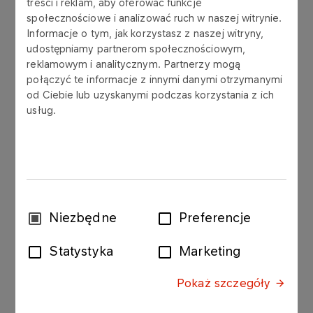
treści i reklam, aby oferować funkcje
społecznościowe i analizować ruch w naszej witrynie.
Informacje o tym, jak korzystasz z naszej witryny,
Current Report No. 40/2015The Management
udostępniamy partnerom społecznościowym,
Board of Polskie Górnictwo Naftowe i
reklamowym i analitycznym. Partnerzy mogą
połączyć te informacje z innymi danymi otrzymanymi
Gazownictwo S.A. ("PGNiG", the "Company")
od Ciebie lub uzyskanymi podczas korzystania z ich
announces that on May 4th 2015 the Company
usług.
and Chevron Polska Energy Resources Sp. z o.o.
("Chevron") terminated the first stage collaboration
agreement for shale gas exploration (the
"Agreement") of March 31st 2014.
Under the agreement, the parties were to
cooperate in appraising shale gas deposits in four
exploration licence areas in south-eastern Poland:
Wybór
Niezbędne
Preferencje
- Zwierzyniec and Grabowiec (licences held by
zgody
Chevron), and
Statystyka
Marketing
- Tomaszów Lubelski and Wiszniów-Tarnoszyn
(licences held by PGNiG).
Pokaż szczegóły
Under the Agreement, the Majdan Sopocki well