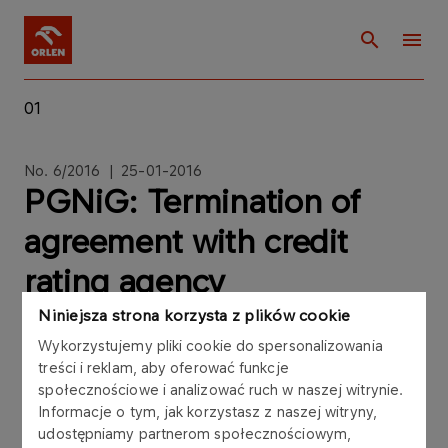
01
No. 6/2016 | 25-01-2016
PGNiG: Termination of
agreement with credit
rating agency
Standard&Poors Rating
Niniejsza strona korzysta z plików cookie
Wykorzystujemy pliki cookie do spersonalizowania
Services Ltd
treści i reklam, aby oferować funkcje
społecznościowe i analizować ruch w naszej witrynie.
Informacje o tym, jak korzystasz z naszej witryny,
udostępniamy partnerom społecznościowym,