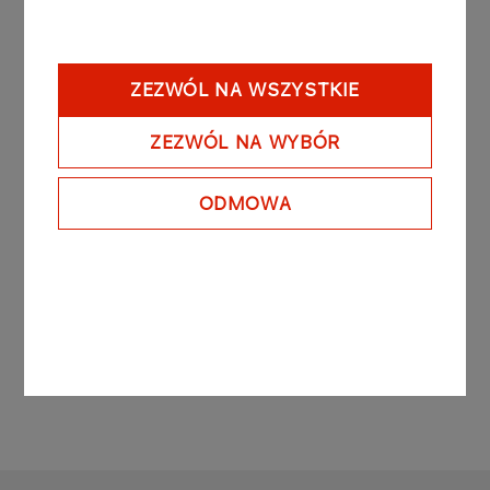
Materiały prasowe:
ZEZWÓL NA WSZYSTKIE
ZEZWÓL NA WYBÓR
Inne aktualności
ODMOWA
ZOBACZ WSZYSTKIE