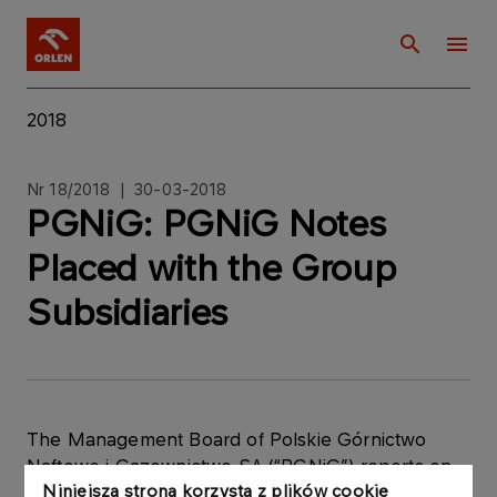
2018
Nr 18/2018 | 30-03-2018
PGNiG: PGNiG Notes
Placed with the Group
Subsidiaries
The Management Board of Polskie Górnictwo
Naftowe i Gazownictwo SA (“PGNiG”) reports on
Niniejsza strona korzysta z plików cookie
the acquisition of PGNiG debt securities by the