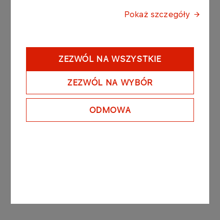
exclusively in the territory of Poland.
The Notes are unsecured discount bearer notes
Pokaż szczegóły
in book-entry form, and will be redeemed at par
value.
PGNiG has no plans to introduce the Notes to
ZEZWÓL NA WSZYSTKIE
public trading. The Programme is a tool designed
to effectively manage short-term liquidity within
ZEZWÓL NA WYBÓR
the PGNiG Group.
Following the Note issue discussed above, the
total par value of notes issued under the
ODMOWA
Programme and outstanding as at March 30th,
2018 is PLN 150,000,000.00 (one hundred fifty
million złoty).