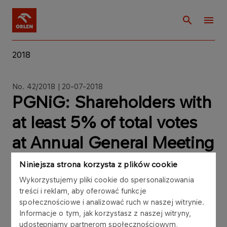
2018
No. 42/2018 | 20-07-2018
PGNiG: Shareholders with
at least 5% of total votes
at Annual General Meeting
of PGNiG SA convened for
Niniejsza strona korzysta z plików cookie
June 29th 2018 and
Wykorzystujemy pliki cookie do spersonalizowania
treści i reklam, aby oferować funkcje
ended on July 20th 2018
społecznościowe i analizować ruch w naszej witrynie.
Informacje o tym, jak korzystasz z naszej witryny,
udostępniamy partnerom społecznościowym,