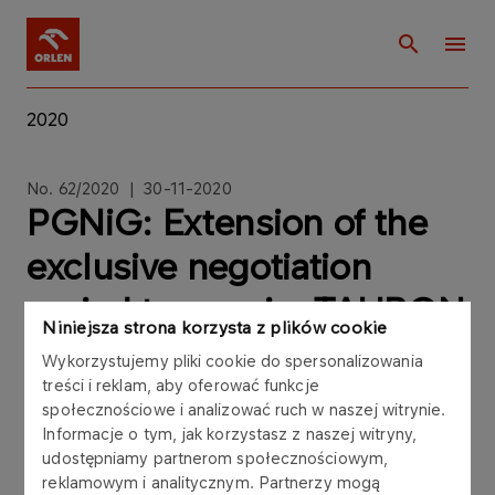
2020
No. 62/2020 | 30-11-2020
PGNiG: Extension of the
exclusive negotiation
period to acquire TAURON
Niniejsza strona korzysta z plików cookie
Ciepło Sp. z o.o.
Wykorzystujemy pliki cookie do spersonalizowania
treści i reklam, aby oferować funkcje
społecznościowe i analizować ruch w naszej witrynie.
Informacje o tym, jak korzystasz z naszej witryny,
udostępniamy partnerom społecznościowym,
In reference to the Current Report No. 29/2020 of
reklamowym i analitycznym. Partnerzy mogą