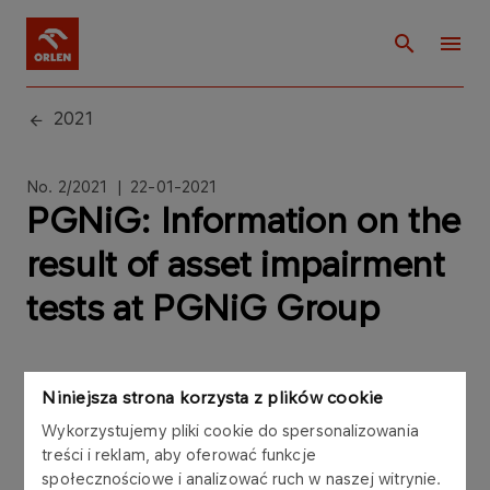
2021
No. 2/2021 | 22-01-2021
PGNiG: Information on the
result of asset impairment
tests at PGNiG Group
Niniejsza strona korzysta z plików cookie
Wykorzystujemy pliki cookie do spersonalizowania
The Management Board of Polskie Górnictwo
treści i reklam, aby oferować funkcje
Naftowe i Gazownictwo SA (“PGNiG”) announces
społecznościowe i analizować ruch w naszej witrynie.
that impairment losses recognised following tests