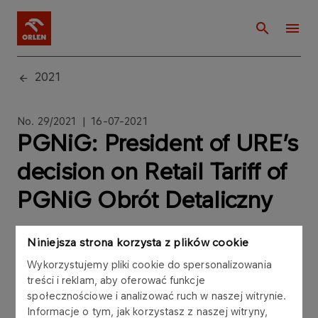
2021
No. 29/2021 | 16-07-2021
PGNiG: President of URE’s
decision on Retail Tariff of
PGNiG Obrót Detaliczny
Niniejsza strona korzysta z plików cookie
Wykorzystujemy pliki cookie do spersonalizowania
treści i reklam, aby oferować funkcje
The Management Board of Polskie Górnictwo
społecznościowe i analizować ruch w naszej witrynie.
Naftowe i Gazownictwo S.A. (“PGNiG” or the
Informacje o tym, jak korzystasz z naszej witryny,
“Company”) has been notified of the approval, by