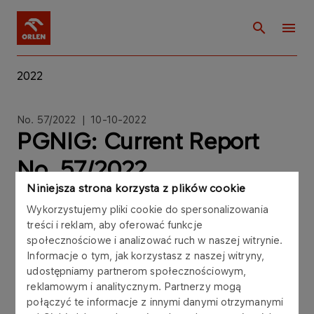
2022
No. 57/2022 | 10-10-2022
PGNIG: Current Report
No. 57/2022
Niniejsza strona korzysta z plików cookie
Wykorzystujemy pliki cookie do spersonalizowania
treści i reklam, aby oferować funkcje
społecznościowe i analizować ruch w naszej witrynie.
Polskie Górnictwo Naftowe i Gazownictwo SA
Informacje o tym, jak korzystasz z naszej witryny,
("PGNiG") hereby discloses the list of
udostępniamy partnerom społecznościowym,
shareholders who had a right to exercise at least
reklamowym i analitycznym. Partnerzy mogą
5% of total votes at the Extraordidary General
połączyć te informacje z innymi danymi otrzymanymi