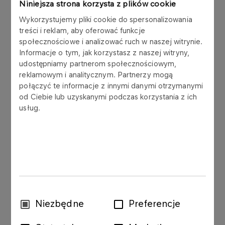
Niniejsza strona korzysta z plików cookie
Wykorzystujemy pliki cookie do spersonalizowania
treści i reklam, aby oferować funkcje
Lorem ipsum dolor sit amet, consectetur adipiscing
społecznościowe i analizować ruch w naszej witrynie.
elit, sed do eiusmod tempor incididunt ut labore et
Informacje o tym, jak korzystasz z naszej witryny,
dolore magna aliqua. Ut enim ad minim veniam,
udostępniamy partnerom społecznościowym,
quis nostrud exercitation ullamco laboris nisi ut
reklamowym i analitycznym. Partnerzy mogą
aliquip ex ea commodo consequat. Duis aute irure
połączyć te informacje z innymi danymi otrzymanymi
dolor in reprehenderit in voluptate velit esse
od Ciebie lub uzyskanymi podczas korzystania z ich
cillum dolore eu fugiat nulla pariatur. Excepteur
usług.
sint occaecat cupidatat non proident, sunt in culpa
qui officia deserunt mollit anim id est laborum.
Lorem ipsum dolor sit amet, consectetur adipiscing
elit, sed do eiusmod tempor incididunt ut labore et
Wybór
Niezbędne
Preferencje
dolore magna aliqua. Ut enim ad minim veniam,
zgody
quis nostrud exercitation ullamco laboris nisi ut